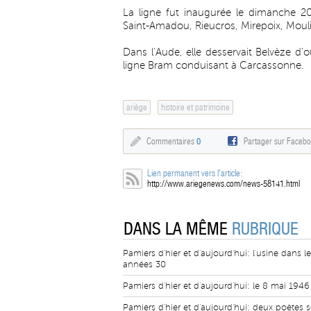
La ligne fut inaugurée le dimanche 20
Saint-Amadou, Rieucros, Mirepoix, Moul
Dans l'Aude, elle desservait Belvèze d'o
ligne Bram conduisant à Carcassonne.
ariège
histoire et patrimoine
Commentaires
0
Partager sur Faceb
Lien permanent vers l'article:
http://www.ariegenews.com/news-58141.html
DANS LA MÊME
RUBRIQUE
Pamiers d'hier et d'aujourd'hui: l'usine dans l
années 30
Pamiers d'hier et d'aujourd'hui: le 8 mai 1946
Pamiers d'hier et d'aujourd'hui: deux poètes s