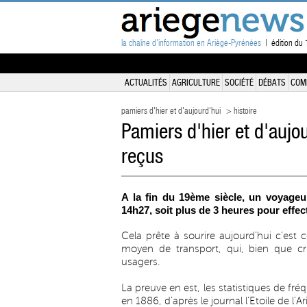
la chaîne d'information en Ariège-Pyrénées
| édition du 1
ACTUALITÉS
AGRICULTURE
SOCIÉTÉ
DÉBATS
COM
pamiers d'hier et d'aujourd'hui
> histoire
Pamiers d'hier et d'aujo
reçus
A la fin du 19ème siècle, un voyageu
14h27, soit plus de 3 heures pour effec
Cela prête à sourire aujourd’hui c’est c
moyen de transport, qui, bien que cr
usagers.
La preuve en est, les statistiques de fré
en 1886, d’après le journal l’Etoile de l’Ar