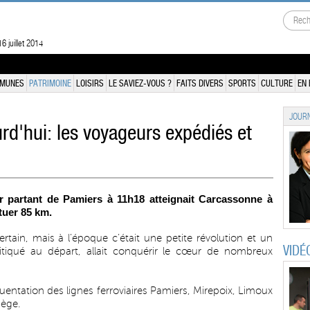
6 juillet 2014
MUNES
PATRIMOINE
LOISIRS
LE SAVIEZ-VOUS ?
FAITS DIVERS
SPORTS
CULTURE
EN 
JOURN
urd'hui: les voyageurs expédiés et
r partant de Pamiers à 11h18 atteignait Carcassonne à
tuer 85 km.
ertain, mais à l’époque c’était une petite révolution et un
VIDÉ
itiqué au départ, allait conquérir le cœur de nombreux
quentation des lignes ferroviaires Pamiers, Mirepoix, Limoux
iège.