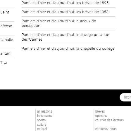
Pamiers d'hier et d'aujourd'hui: les brèves de 1895
Pamiers d'hier et d'aujourd'hui: les brèves de 1952
 Saint
Pamiers d'hier et d'aujourd'hui: bureaux de
perception
défense
Pamiers d'hier et d'aujourd'hui: le pavage de la rue
des Carmes
la halle
Pamiers d'hier et d'aujourd'hui: la chapelle du collège
'antan
 Tito
animations
brèves
faits divers
opinions
sports
courrier des lecteurs
culture
en bref
contactez-nous