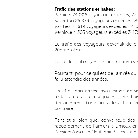
Trafic des stations et haltes:
Pamiers 74 006 voyageurs expédiés, 73 7
Saverdun 25 879 voyageurs expédiés, 25 
Varilhes 21 819 voyageurs expédiés, 21 0
Verniolle 4 305 voyageurs expédiés 3 475
Le trafic des voyageurs devenait de p
20ème siècle.
C'était le seul moyen de locomotion «
ra
Pourtant, pour ce qui est de l’arrivée du 
fallu attendre des années.
En effet, son arrivée avait causé de v
restaurateurs qui craignaient une bai
déplacement d'une nouvelle activité e
contraire.
Tant et si bien que, convaincue des b
raccordement de Pamiers à Limoux en p
Pamiers à Moulin Neuf, soit 31 km. La d