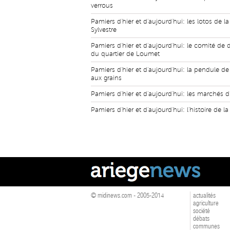
verrous
Pamiers d'hier et d'aujourd'hui: les lotos de la
Sylvestre
Pamiers d'hier et d'aujourd'hui: le comité de 
du quartier de Loumet
Pamiers d'hier et d'aujourd'hui: la pendule de 
aux grains
Pamiers d'hier et d'aujourd'hui: les marchés d
Pamiers d'hier et d'aujourd'hui: l'histoire de la
© midinews.com - 2005-2014
actualités
agriculture
société
débats
communes