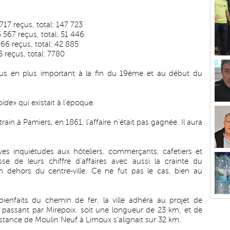
17 reçus, total: 147 723
567 reçus, total: 51 446
66 reçus, total: 42 885
 reçus, total: 7780
lus en plus important à la fin du 19ème et au début du
pide
» qui existait à l'époque.
train à Pamiers, en 1861, l’affaire n’était pas gagnée. Il aura
ives inquiétudes aux hôteliers, commerçants, cafetiers et
sse de leurs chiffre d’affaires avec aussi la crainte du
n dehors du centre-ville. Ce ne fut pas le cas, bien au
ienfaits du chemin de fer, la ville adhéra au projet de
assant par Mirepoix, soit une longueur de 23 km, et de
istance de Moulin Neuf à Limoux s’alignait sur 32 km.