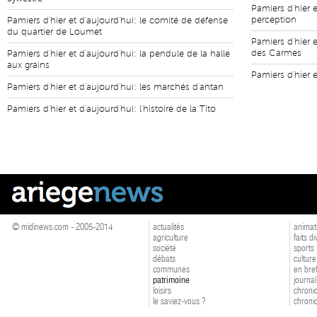
Pamiers d'hier 
perception
Pamiers d'hier et d'aujourd'hui: le comité de défense
du quartier de Loumet
Pamiers d'hier e
des Carmes
Pamiers d'hier et d'aujourd'hui: la pendule de la halle
aux grains
Pamiers d'hier e
Pamiers d'hier et d'aujourd'hui: les marchés d'antan
Pamiers d'hier et d'aujourd'hui: l'histoire de la Tito
© midinews.com - 2005-2014
actualités
animat
agriculture
faits d
société
sports
débats
culture
communes
en bre
patrimoine
journal
loisirs
chroniq
le saviez-vous ?
chroniq