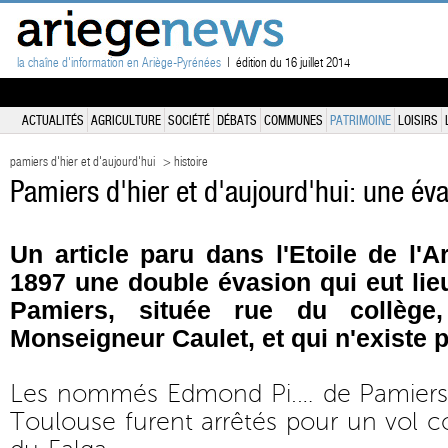
la chaîne d'information en Ariège-Pyrénées
| édition du 16 juillet 2014
ACTUALITÉS
AGRICULTURE
SOCIÉTÉ
DÉBATS
COMMUNES
PATRIMOINE
LOISIRS
pamiers d'hier et d'aujourd'hui
> histoire
Pamiers d'hier et d'aujourd'hui: une é
Un article paru dans l'Etoile de l'A
1897 une double évasion qui eut lie
Pamiers, située rue du collège
Monseigneur Caulet, et qui n'existe p
Les nommés Edmond Pi.… de Pamiers e
Toulouse furent arrêtés pour un vol 