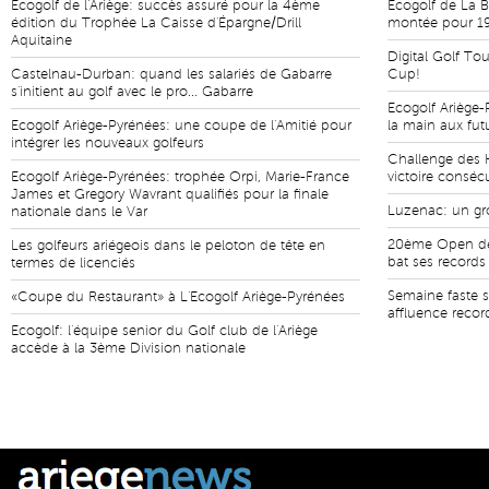
Ecogolf de l'Ariège: succès assuré pour la 4ème
Ecogolf de La B
édition du Trophée La Caisse d'Épargne/Drill
montée pour 19
Aquitaine
Digital Golf Tou
Castelnau-Durban: quand les salariés de Gabarre
Cup!
s'initient au golf avec le pro... Gabarre
Ecogolf Ariège
Ecogolf Ariège-Pyrénées: une coupe de l'Amitié pour
la main aux fut
intégrer les nouveaux golfeurs
Challenge des 
Ecogolf Ariège-Pyrénées: trophée Orpi, Marie-France
victoire conséc
James et Gregory Wavrant qualifiés pour la finale
Luzenac: un gro
nationale dans le Var
20ème Open de 
Les golfeurs ariégeois dans le peloton de tête en
bat ses records
termes de licenciés
Semaine faste s
«Coupe du Restaurant» à L'Ecogolf Ariège-Pyrénées
affluence record
Ecogolf: l'équipe senior du Golf club de l'Ariège
accède à la 3ème Division nationale