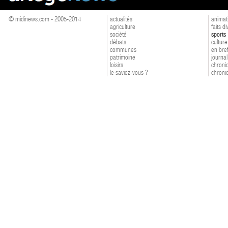
© midinews.com - 2005-2014
actualités
animat
agriculture
faits d
société
sports
débats
culture
communes
en bre
patrimoine
journal
loisirs
chroniq
le saviez-vous ?
chroniq