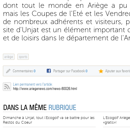
dont tout le monde en Ariège a pu 
mais les Coupes de l'Eté et les Vendred
de nombreux adhérents et visiteurs, p
site d'Unjat est un élément important d
et de loisirs dans le département de l'A
ariège
sports
Commentaires
0
Partager sur Facebook
0
Ajouter aux favori
Lien permanent vers l'article:
http://www.ariegenews.com/news-80026.html
DANS LA MÊME
RUBRIQUE
Dimanche à Unjat, tout l'Ecogolf va se battre pour les
L'Ecogolf Arièg
Restos du Coeur
«gratis»!