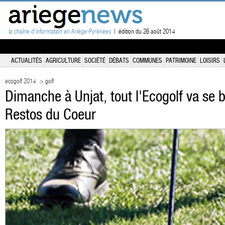
la chaîne d'information en Ariège-Pyrénées
| édition du 26 août 2014
ACTUALITÉS
AGRICULTURE
SOCIÉTÉ
DÉBATS
COMMUNES
PATRIMOINE
LOISIRS
ecogolf 2014
> golf
Dimanche à Unjat, tout l'Ecogolf va se b
Restos du Coeur