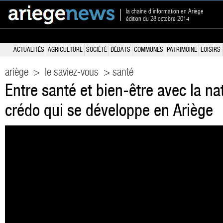
la chaîne d'information en Ariège
édition du 28 octobre 2014
ACTUALITÉS
AGRICULTURE
SOCIÉTÉ
DÉBATS
COMMUNES
PATRIMOINE
LOISIRS
ariège
>
le saviez-vous
> santé
Entre santé et bien-être avec la na
crédo qui se développe en Ariège