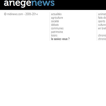
© midinews.com - 2005-2014
actualités
animat
agriculture
faits d
société
sports
débats
culture
communes
en bre
patrimoine
loisirs
chroniq
le saviez-vous ?
chroniq