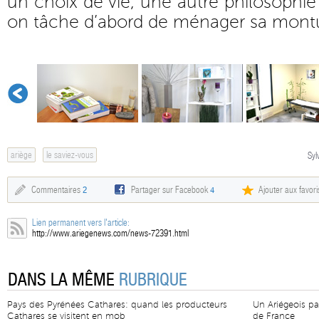
un choix de vie, une autre philosophie
on tâche d’abord de ménager sa montur
ariège
le saviez-vous
Syl
Commentaires
2
Partager sur Facebook
4
Ajouter aux favori
Lien permanent vers l'article:
http://www.ariegenews.com/news-72391.html
DANS LA MÊME
RUBRIQUE
Pays des Pyrénées Cathares: quand les producteurs
Un Ariégeois par
Cathares se visitent en mob
de France