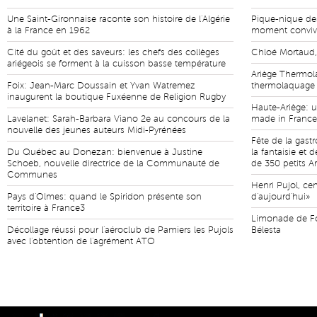
Une Saint-Gironnaise raconte son histoire de l'Algérie
Pique-nique des
à la France en 1962
moment convivia
Cité du goût et des saveurs: les chefs des collèges
Chloé Mortaud,
ariégeois se forment à la cuisson basse température
Ariège Thermola
Foix: Jean-Marc Doussain et Yvan Watremez
thermolaquage 
inaugurent la boutique Fuxéenne de Religion Rugby
Haute-Ariège: 
Lavelanet: Sarah-Barbara Viano 2e au concours de la
made in France
nouvelle des jeunes auteurs Midi-Pyrénées
Fête de la gast
Du Québec au Donezan: bienvenue à Justine
la fantaisie et 
Schoeb, nouvelle directrice de la Communauté de
de 350 petits A
Communes
Henri Pujol, ce
Pays d'Olmes: quand le Spiridon présente son
d'aujourd'hui»
territoire à France3
Limonade de Fo
Décollage réussi pour l'aéroclub de Pamiers les Pujols
Bélesta
avec l'obtention de l'agrément ATO