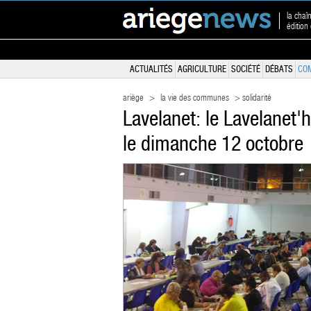
la chaî
éditio
ACTUALITÉS
AGRICULTURE
SOCIÉTÉ
DÉBATS
CO
ariège
>
la vie des communes
> solidarité
Lavelanet: le Lavelanet'
le dimanche 12 octobre