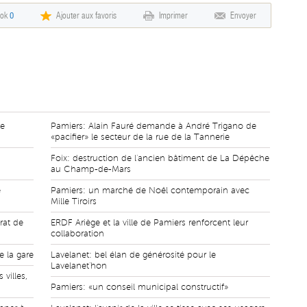
ook
0
Ajouter aux favoris
Imprimer
Envoyer
de
Pamiers: Alain Fauré demande à André Trigano de
«pacifier» le secteur de la rue de la Tannerie
Foix: destruction de l'ancien bâtiment de La Dépêche
au Champ-de-Mars
e
Pamiers: un marché de Noêl contemporain avec
Mille Tiroirs
rat de
ERDF Ariège et la ville de Pamiers renforcent leur
collaboration
e la gare
Lavelanet: bel élan de générosité pour le
Lavelanet'hon
villes,
Pamiers: «un conseil municipal constructif»