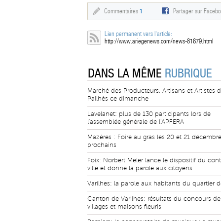
Commentaires
1
Partager sur Faceb
Lien permanent vers l'article:
http://www.ariegenews.com/news-81679.html
DANS LA MÊME
RUBRIQUE
Marché des Producteurs, Artisans et Artistes 
Pailhès ce dimanche
Lavelanet: plus de 130 participants lors de
l'assemblée générale de l'APFERA
Mazères : Foire au gras les 20 et 21 décembr
prochains
Foix: Norbert Meler lance le dispositif du cont
ville et donne la parole aux citoyens
Varilhes: la parole aux habitants du quartier d
Canton de Varilhes: résultats du concours des 
villages et maisons fleuris