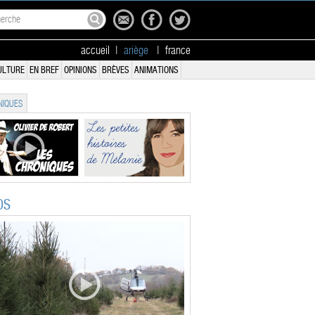
accueil
|
ariège
|
france
ULTURE
EN BREF
OPINIONS
BRÈVES
ANIMATIONS
IQUES
OS