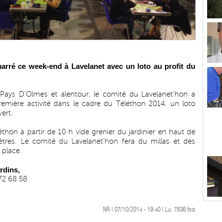
arré ce week-end à Lavelanet avec un loto au profit du
e Pays D’Olmes et alentour, le comité du Lavelanet'hon a
emière activité dans le cadre du Téléthon 2014, un loto
ert.
thon à partir de 10 h vide grenier du jardinier en haut de
ètres. Le comité du Lavelanet'hon fera du millas et des
 place.
rdins,
72 68 58
NR | 07/10/2014 - 19:40 | Lu:
7836
fois