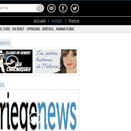
accueil
|
ariège
|
france
ULTURE
EN BREF
OPINIONS
BRÈVES
ANIMATIONS
IQUES
OS