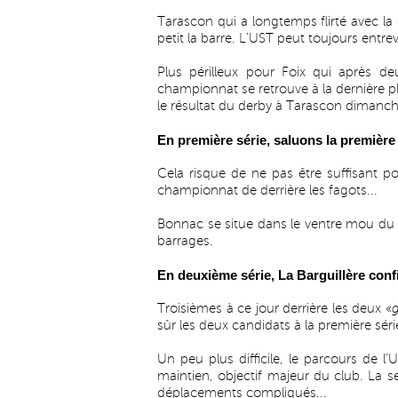
Tarascon qui a longtemps flirté avec la 
petit la barre. L’UST peut toujours entre
Plus périlleux pour Foix qui après d
championnat se retrouve à la dernière p
le résultat du derby à Tarascon dimanch
En première série, saluons la première 
Cela risque de ne pas être suffisant p
championnat de derrière les fagots...
Bonnac se situe dans le ventre mou du 
barrages.
En deuxième série, La Barguillère conf
Troisièmes à ce jour derrière les deux «
sûr les deux candidats à la première série
Un peu plus difficile, le parcours de l
maintien, objectif majeur du club. La s
déplacements compliqués...