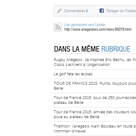
Commentaires
0
Partager sur Faceb
Lien permanent vers l'article:
http://www.ariegenews.com/news-85079.html
DANS LA MÊME
RUBRIQUE
Rugby Ariégeois: 2e trophée Éric Béchu, les 
Cools s'activent à l'organisation
Le golf fête les écoles
TOUR DE FRANCE 2015: Purito, toujours plus
Beille
Tour de France 2015: plus de 250 journalistes
plateau de Beille
Tour de France 2015: arrivée des coureurs so
pluie au plateau de Beille
Triathlon: l'ariégeois Alain Bouteau en route 
l'Ironman d'Hawaï