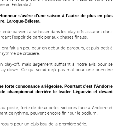
ure en Fédérale 3.
 Honneur s’avère d’une saison à l’autre de plus en plus
re, Laroque-Bélesta.
tente parvient à se hisser dans les play-offs assurant dans
dant l’espoir de participer aux phases finales.
 ont fait un peu peur en début de parcours, et puis petit à
r rythme de croisière.
en play-off, mais largement suffisant à notre avis pour se
play-down. Ce qui serait déjà pas mal pour une première
e forte consonance ariégeoise. Pourtant c’est l’Andorre
e de championnat derrière le leader Léguevin et devant
le au poste, forte de deux belles victoires face à Andorre et
nant ce rythme, peuvent encore finir sur le podium.
rcours pour un club issu de la première série.