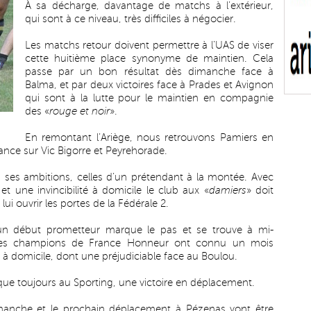
À sa décharge, davantage de matchs à l’extérieur,
qui sont à ce niveau, très difficiles à négocier.
Les matchs retour doivent permettre à l’UAS de viser
cette huitième place synonyme de maintien. Cela
passe par un bon résultat dès dimanche face à
Balma, et par deux victoires face à Prades et Avignon
qui sont à la lutte pour le maintien en compagnie
des «
rouge et noir
».
En remontant l’Ariège, nous retrouvons Pamiers en
ance sur Vic Bigorre et Peyrehorade.
 ses ambitions, celles d’un prétendant à la montée. Avec
et une invincibilité à domicile le club aux «
damiers
» doit
lui ouvrir les portes de la Fédérale 2.
s un début prometteur marque le pas et se trouve à mi-
. Les champions de France Honneur ont connu un mois
 à domicile, dont une préjudiciable face au Boulou.
nque toujours au Sporting, une victoire en déplacement.
manche et le prochain déplacement à Pézenas vont être