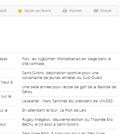
ook
0
Ajouter aux favoris
Imprimer
Envoyer
Papas
Foix: les rugbymen Montalbanais en stage dans la
cité comtale
Saint-Girons, destination sportive pour une
soixantaine de jeunes athlètes du Sud-Ouest
 haut à
Une belle année pour l'école de golf de la Bastide de
Sérou
 sur le
Lavelanet : Marc Sanchez élu président de l'ANDES
us la
En attendant le tour: Le Port de Lers
Rugby Ariégeois: deuxième édition du Trophée Éric
pour
Béchu le 14 août à Saint-Girons
Zéro Nine BMX: 3 podiums pour les Zéro Nine