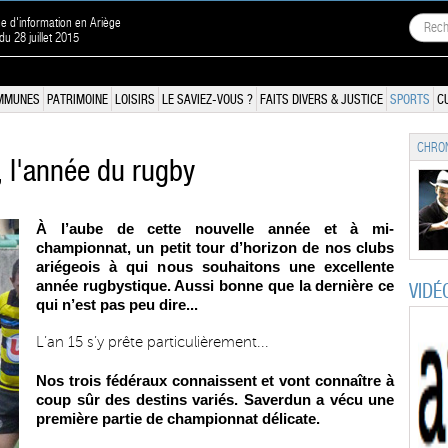
ne d'information en Ariège
 du 28 juillet 2015
MMUNES
PATRIMOINE
LOISIRS
LE SAVIEZ-VOUS ?
FAITS DIVERS & JUSTICE
SPORTS
C
CHRON
, l'année du rugby
À l’aube de cette nouvelle année et à mi-
championnat, un petit tour d’horizon de nos clubs
ariégeois à qui nous souhaitons une excellente
année rugbystique. Aussi bonne que la dernière ce
VIDÉ
qui n’est pas peu dire...
L’an 15 s’y prête particulièrement...
Nos trois fédéraux connaissent et vont connaître à
coup sûr des destins variés. Saverdun a vécu une
première partie de championnat délicate.