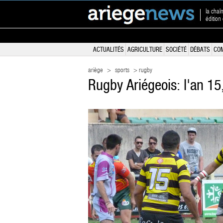
la chaî
édition
ACTUALITÉS
AGRICULTURE
SOCIÉTÉ
DÉBATS
CO
ariège
>
sports
> rugby
Rugby Ariégeois: l'an 15