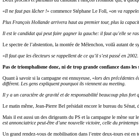
«
Il ne faut pas lâcher !
» commence Stéphane Le Foll, «
on va rappeler
Plus François Hollande arrivera haut au premier tour, plus la capaci
Il est le candidat qui peut faire gagner la gauche: il faut qu’elle se r
Le spectre de l’abstention, la montée de Mélenchon, voilà autant de sy
«
Il faut que les électeurs se rappellent de ce qu’il s’est passé en 200
Pas de triomphalisme donc, ni de trop grande confiance dans les
Quant à savoir si la campagne est ennuyeuse, «
lors des précédentes é
différent. Les gens expliquent pourquoi ils viennent au meeting.
Il y a un caractère de gravité et de responsabilité beaucoup plus for
Le matin même, Jean-Pierre Bel présidait encore le bureau du Sénat, do
Mais il est aussi un des dirigeants du PS et la campagne le mène sur le
est annonciatrice peut-être d’une nouvelle victoire, celle du printemps
Un grand rendez-vous de mobilisation dans l’entre deux-tours est en t