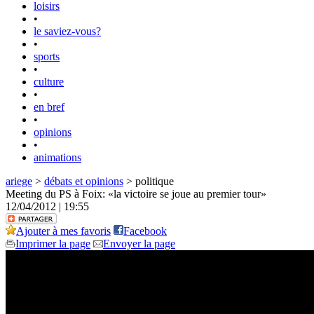
loisirs
•
le saviez-vous?
•
sports
•
culture
•
en bref
•
opinions
•
animations
ariege
>
débats et opinions
> politique
Meeting du PS à Foix: «la victoire se joue au premier tour»
12/04/2012 | 19:55
Ajouter à mes favoris
Facebook
Imprimer la page
Envoyer la page