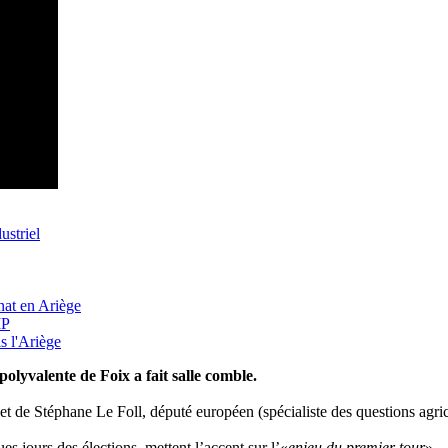
ustriel
nat en Ariège
MP
s l'Ariège
polyvalente de Foix a fait salle comble.
 et de Stéphane Le Foll, député européen (spécialiste des questions agri
s jours des élections, mettent l’accent sur l’«
enjeu du premier tour
»