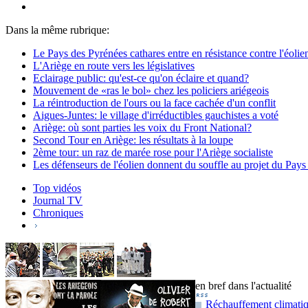
Dans la même rubrique:
Le Pays des Pyrénées cathares entre en résistance contre l'éolien
L'Ariège en route vers les législatives
Eclairage public: qu'est-ce qu'on éclaire et quand?
Mouvement de «ras le bol» chez les policiers ariégeois
La réintroduction de l'ours ou la face cachée d'un conflit
Aigues-Juntes: le village d'irréductibles gauchistes a voté
Ariège: où sont parties les voix du Front National?
Second Tour en Ariège: les résultats à la loupe
2ème tour: un raz de marée rose pour l'Ariège socialiste
Les défenseurs de l'éolien donnent du souffle au projet du Pay
Top vidéos
Journal TV
Chroniques
en bref dans l'actualité
Réchauffement climatiqu