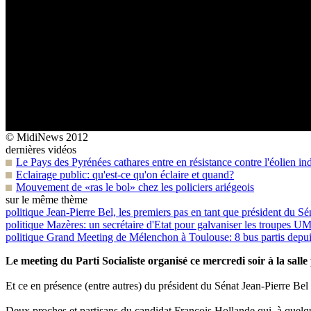
© MidiNews 2012
dernières vidéos
Le Pays des Pyrénées cathares entre en résistance contre l'éolien ind
Eclairage public: qu'est-ce qu'on éclaire et quand?
Mouvement de «ras le bol» chez les policiers ariégeois
sur le même thème
politique
Jean-Pierre Bel, les premiers pas en tant que président du Sé
politique
Mazères: un secrétaire d'Etat pour galvaniser les troupes U
politique
Grand Meeting de Mélenchon à Toulouse: 8 bus partis depui
Le meeting du Parti Socialiste organisé ce mercredi soir à la salle 
Et ce en présence (entre autres) du président du Sénat Jean-Pierre Bel
Deux proches et partisans du candidat François Hollande qui, à quelque