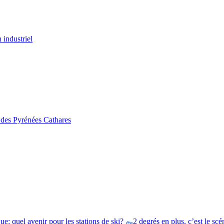
 industriel
s des Pyrénées Cathares
e: quel avenir pour les stations de ski?
2 degrés en plus, c’est le scé