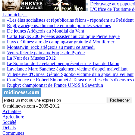
Débrayage aux papeteri
L'Office de Tourisme de
Labouiche,...
«Les élus socialistes et républicains félons» répondent au Présiden
Rugby ariégeois: dimanche en route pour les seizièmes
De jeunes Ariégeois au Mondial du Vent
Carla-Bayle: 200 lycéens assistent au colloque Pierre Bayle
Pays d'Olmes: aire de camping-car gratuite à Montferrier
Montaswin: rock ariégeois au menu ce samedi
Venez fêter le pain aux Forges de Pyrène
La Nuit des Musées 2012
Le Spiridon de Lavelanet bien présent sur le Trail de Dalou
Lavelanet: Marc Sanchez également victime d'appel malveillant
Villeneuve d'Olmes: Gérald Sgobbo victime d'un appel malveillant
Conférence de Robert Simonnet à Tarascon: «Les chefs d'oeuvres de
Rugby: championnat de France UNSS à Saverdun
© midinews.com - 2005-2012
Actualités
Agriculture
Société
Débats
Communes