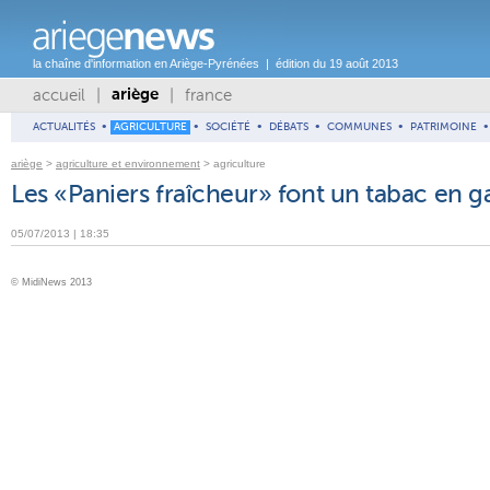
la chaîne d'information en Ariège-Pyrénées | édition du 19 août 2013
accueil
|
|
france
ariège
ACTUALITÉS
•
AGRICULTURE
•
SOCIÉTÉ
•
DÉBATS
•
COMMUNES
•
PATRIMOINE
•
ariège
>
agriculture et environnement
> agriculture
Les «Paniers fraîcheur» font un tabac en g
05/07/2013 | 18:35
© MidiNews 2013