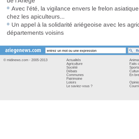
de l'Ariège
Avec l'été, la vigilance envers le frelon asiati
chez les apiculteurs...
Un appel à la solidarité ariégeoise avec les agri
départements voisins
© midinews.com - 2005-2013
Actualités
Anima
Agriculture
Faits 
Société
Sport
Débats
Cultur
Communes
En bre
Patrimoine
Loisirs
Opini
Le saviez-vous ?
Courri