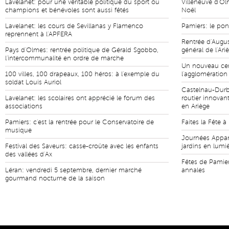
Lavelanet: pour une véritable politique du sport où
Villeneuve d'O
champions et bénévoles sont aussi fêtés
Noël
Lavelanet: les cours de Sevillanas y Flamenco
Pamiers: le pon
reprennent à l'APFERA
Rentrée d'Augus
Pays d'Olmes: rentrée politique de Gérald Sgobbo,
général de l'Ar
l'intercommunalité en ordre de marche
Un nouveau cen
100 villes, 100 drapeaux, 100 héros: à l'exemple du
l'agglomération
soldat Louis Auriol
Castelnau-Durb
Lavelanet: les scolaires ont apprécié le forum des
routier innovan
associations
en Ariège
Pamiers: c'est la rentrée pour le Conservatoire de
Faites la Fête 
musique
Journées Appam
Festival des Saveurs: casse-croûte avec les enfants
jardins en lumi
des vallées d'Ax
Fêtes de Pamier
Léran: vendredi 5 septembre, dernier marché
annales
gourmand nocturne de la saison