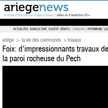
la chaîne d'information en Ariège-Pyrénées
| édition du 8 septembre 2014
ACTUALITÉS
AGRICULTURE
SOCIÉTÉ
DÉBATS
COMMUNES
PATRIMOINE
LOI
ariège
>
la vie des communes
> travaux
Foix: d'impressionnants travaux de
la paroi rocheuse du Pech