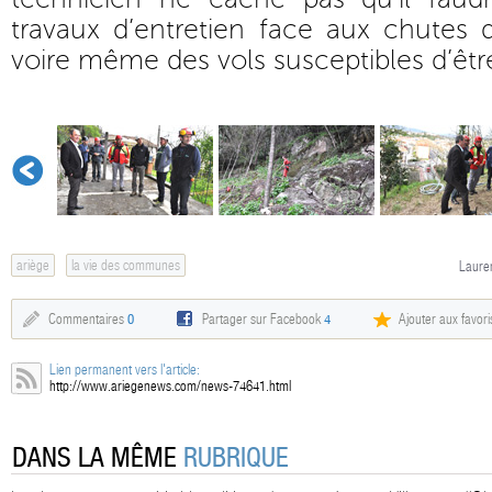
travaux d’entretien face aux chutes d
voire même des vols susceptibles d’êt
ariège
la vie des communes
Lauren
Commentaires
0
Partager sur Facebook
4
Ajouter aux favori
Lien permanent vers l'article:
http://www.ariegenews.com/news-74641.html
DANS LA MÊME
RUBRIQUE