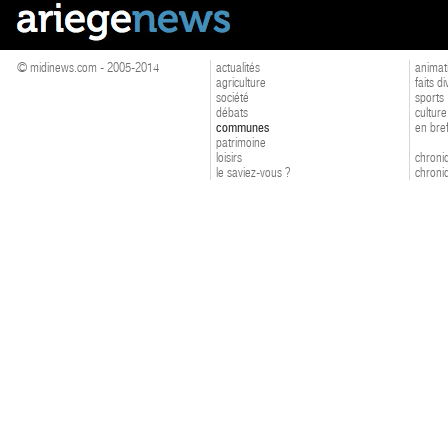
© midinews.com - 2005-2014
actualités
animat
agriculture
faits d
société
sports
débats
culture
communes
en bre
patrimoine
loisirs
chroniq
le saviez-vous ?
chroniq