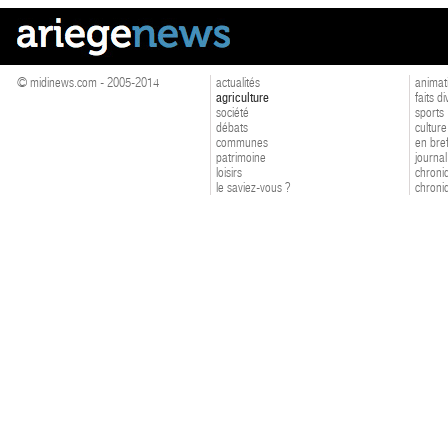
© midinews.com - 2005-2014
actualités
animat
agriculture
faits d
société
sports
débats
culture
communes
en bre
patrimoine
journal
loisirs
chroniq
le saviez-vous ?
chroniq