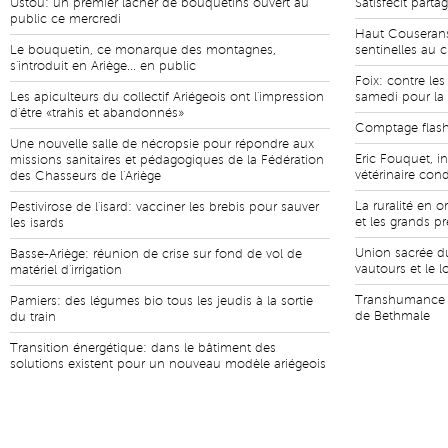
Ustou: un premier lâcher de bouquetins ouvert au
Satisfecit parta
public ce mercredi
Haut Couserans
Le bouquetin, ce monarque des montagnes,
sentinelles au 
s'introduit en Ariège... en public
Foix: contre le
Les apiculteurs du collectif Ariégeois ont l'impression
samedi pour la 
d'être «trahis et abandonnés»
Comptage flash 
Une nouvelle salle de nécropsie pour répondre aux
Eric Fouquet, i
missions sanitaires et pédagogiques de la Fédération
vétérinaire con
des Chasseurs de l'Ariège
La ruralité en o
Pestivirose de l'isard: vacciner les brebis pour sauver
et les grands p
les isards
Union sacrée du
Basse-Ariège: réunion de crise sur fond de vol de
vautours et le 
matériel d'irrigation
Transhumance a
Pamiers: des légumes bio tous les jeudis à la sortie
de Bethmale
du train
Transition énergétique: dans le bâtiment des
solutions existent pour un nouveau modèle ariégeois