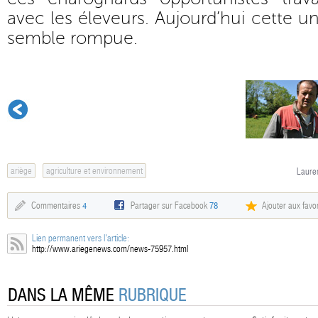
avec les éleveurs. Aujourd’hui cette u
semble rompue.
ariège
agriculture et environnement
Lauren
Commentaires
4
Partager sur Facebook
78
Ajouter aux favor
Lien permanent vers l'article:
http://www.ariegenews.com/news-75957.html
DANS LA MÊME
RUBRIQUE