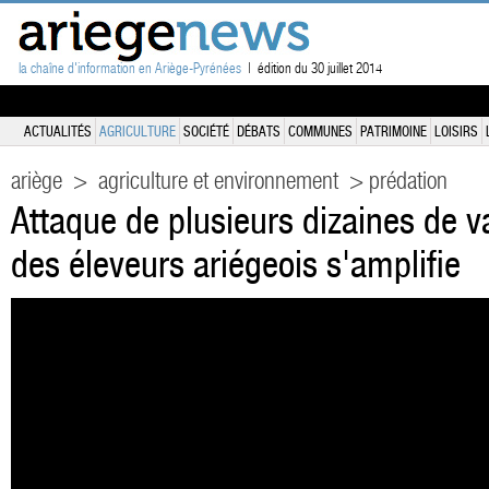
la chaîne d'information en Ariège-Pyrénées
| édition du 30 juillet 2014
ACTUALITÉS
AGRICULTURE
SOCIÉTÉ
DÉBATS
COMMUNES
PATRIMOINE
LOISIRS
ariège
>
agriculture et environnement
> prédation
Attaque de plusieurs dizaines de va
des éleveurs ariégeois s'amplifie