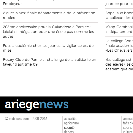
Employeurs
journée pour pa
Aigues-Vives: finale départementale de la prévention
Appel aux bonne
routière
la collecte des
20ème anniversaire pour la Calandreta à Pamiers:
«Stop Cambriola
laïcité et intégration pour une école pas comme les
le département 
autres
Le collège Andr
Foix: alcoolémie chez les jeunes, la vigilance est de
finale académiq
mise
«Les Chevaliers
Rotary Club de Pamiers: challenge de la solidarité en
«Le collège est 
faveur d'autisme 09
des élèves» sel
académique de 
© midinews.com - 2005-2015
actualités
animat
agriculture
faits d
société
sports
débats
culture