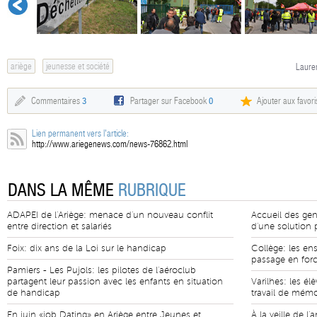
ariège
jeunesse et société
Lauren
Commentaires
3
Partager sur Facebook
0
Ajouter aux favori
Lien permanent vers l'article:
http://www.ariegenews.com/news-76862.html
DANS LA MÊME
RUBRIQUE
ADAPEI de l'Ariège: menace d'un nouveau conflit
Accueil des gen
entre direction et salariés
d'une solution 
Foix: dix ans de la Loi sur le handicap
Collège: les en
passage en forc
Pamiers - Les Pujols: les pilotes de l'aéroclub
partagent leur passion avec les enfants en situation
Varilhes: les é
de handicap
travail de mémo
En juin «job Dating» en Ariège entre Jeunes et
À la veille de l