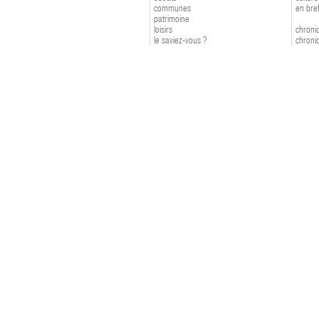
communes
en bre
patrimoine
loisirs
chroniq
le saviez-vous ?
chroniq