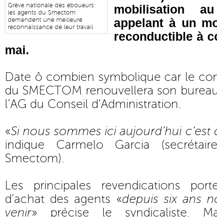
Grève nationale des éboueurs:
mobilisation a
les agents du Smectom
appelant à un m
demandent une meilleure
reconnaissance de leur travail
reconductible à 
mai.
Date ô combien symbolique car le cons
du SMECTOM renouvellera son bureau 
l’AG du Conseil d’Administration.
«
Si nous sommes ici aujourd’hui c’est
indique Carmelo Garcia (secrétai
Smectom).
Les principales revendications por
d’achat des agents «
depuis six ans n
venir
» précise le syndicaliste. M