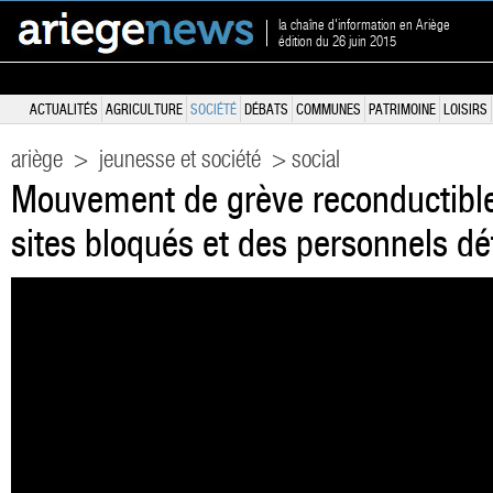
la chaîne d'information en Ariège
édition du 26 juin 2015
ACTUALITÉS
AGRICULTURE
SOCIÉTÉ
DÉBATS
COMMUNES
PATRIMOINE
LOISIRS
ariège
>
jeunesse et société
> social
Mouvement de grève reconductibl
sites bloqués et des personnels d