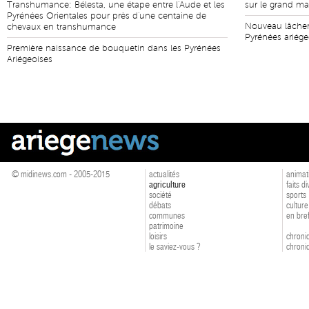
Transhumance: Bélesta, une étape entre l'Aude et les
sur le grand ma
Pyrénées Orientales pour près d'une centaine de
Nouveau lâcher
chevaux en transhumance
Pyrénées ariége
Première naissance de bouquetin dans les Pyrénées
Ariégeoises
© midinews.com - 2005-2015
actualités
animat
agriculture
faits d
société
sports
débats
culture
communes
en bre
patrimoine
loisirs
chroniq
le saviez-vous ?
chroniq