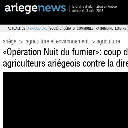
la chaîne d'information en Ariège
édition du 3 juillet 2015
ACTUALITÉS
AGRICULTURE
SOCIÉTÉ
DÉBATS
COMMUNES
PATRIMOINE
LOISIRS
ariège
>
agriculture et environnement
> agriculture
«Opération Nuit du fumier»: coup d
agriculteurs ariégeois contre la dir