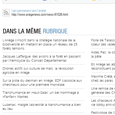
Lien permanent vers l'article:
http://www.ariegenews.com/news-81026.html
DANS LA MÊME
RUBRIQUE
L'Ariège s'inscrit dans la stratégie nationale de la
Foire de Tarasco
biodiversité en mettant en place un réseau de 23
coeur des vallé
forêts témoins
Aides Pac: la c
Jacques Laffargue, des avions à la forêt en passant
la pâte
par l'hémicycle du Conseil Départemental
En Ariège les ab
Drones actifs sur culture de maïs: la révolution
reconstituent p
agricole en Ariège
Maxime Crété, é
Sur la piste du desman en Ariège: EDF s'associe aux
chez les paras
chercheurs pour une première mondiale
Une remise de m
Transhumance en Haut-Salat: un bel hommage à
générale des Ch
«Fanfan» Martres
Les chasseurs A
Luzenac: malgré l'adversité la transhumance a bien
«le lobby anti-c
eu lieu
Pestivirose de l