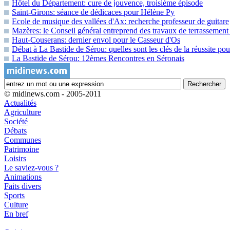
Hôtel du Département: cure de jouvence, troisième épisode
Saint-Girons: séance de dédicaces pour Hélène Py
Ecole de musique des vallées d'Ax: recherche professeur de guitare
Mazères: le Conseil général entreprend des travaux de terrassement 
Haut-Couserans: dernier envol pour le Casseur d'Os
Débat à La Bastide de Sérou: quelles sont les clés de la réussite pou
La Bastide de Sérou: 12èmes Rencontres en Séronais
© midinews.com - 2005-2011
Actualités
Agriculture
Société
Débats
Communes
Patrimoine
Loisirs
Le saviez-vous ?
Animations
Faits divers
Sports
Culture
En bref