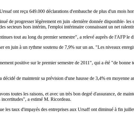
Urssaf ont reçu 649.000 déclarations d'embauche de plus d'un mois hors 
ontinué de progresser légèrement en juin -dernière donnée disponible- les
t des secteurs hors intérim, l'emploi intérimaire connaissant un net ralen
tinues tout au long du premier semestre", a relevé auprès de l'AFP le d
r en juin à un rythme soutenu de 7,9% sur un an. "Les niveaux enregis
ement positive sur le premier semestre de 2011", qui a été "de bonne t
ss a décidé de maintenir sa prévision d'une hausse de 3,4% en moyenne an
vons toutes les raisons, et avec un très bon degré d'assurance, de maint
 incertitudes", a estimé M. Ricordeau.
ue les taux d'impayés des entreprises aux Ursaff ont diminué à fin juillet