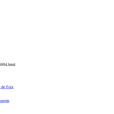
6994.html
 de Foix
C
funeste