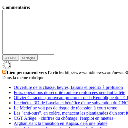
Commentaire:
Lien permanent vers l'article:
http://www.midinews.com/news-3
Dans la même rubrique:
Ouverture de la chasse: lièvres, faisans et perdrix à profusion
Foix: opérations de sécurité routière renforcées pendant la fête
Olivier Caracotch, nouveau procureur de la République du TGI
Le cinéma 3D de Lavelanet bénéfice d'une subvention du CN
Le Medef ne voit pas de risque de récession à court terme
Les "anti-ours", en colère, menacent les plantigrades d'un sort 
CGT Ariège: «chiffres du chômage: l'emploi en miettes»
Afghanistan: la transition en Kapisa, déjà une réalité