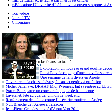
Talc de Luzenac: le rachat par Imerys est officiel
e-Education: l'Université d'été Ludovia a ouvert ses portes à A
Top vidéos
Journal TV
Chroniques
en bref dans l'actualité
Exploration: un nouveau grand gouffre décou
Eau à Foix: le captage d'une nouvelle source e
Une semaine de faits divers en Ariège
Ouverture de la chasse: lièvres, faisans et perdrix à profusion
Michel Sallenave, DRAAF Midi-Pyrénées, fait sa rentrée au LEGT
Prat et Bonrepaux: un concours hippique de haute tenue
Lavelanet: fête au quartier chinois ce week end
Renforcement de la lutte contre l'insécurité routière en Ariège
Nuit Blanche de l'Ariège à Tarascon
Jean-Pierre Cenedese invité d'Atout Vent 2011