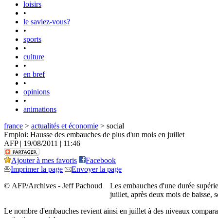
loisirs
•
le saviez-vous?
•
sports
•
culture
•
en bref
•
opinions
•
animations
france
>
actualités et économie
> social
Emploi: Hausse des embauches de plus d'un mois en juillet
AFP | 19/08/2011 | 11:46
Ajouter à mes favoris
Facebook
Imprimer la page
Envoyer la page
© AFP/Archives - Jeff Pachoud
Les embauches d'une durée supérieur
juillet, après deux mois de baisse, 
Le nombre d'embauches revient ainsi en juillet à des niveaux comparabl