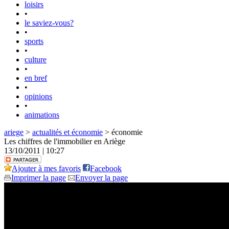
loisirs
•
le saviez-vous?
•
sports
•
culture
•
en bref
•
opinions
•
animations
ariege
>
actualités et économie
> économie
Les chiffres de l'immobilier en Ariège
13/10/2011 | 10:27
Ajouter à mes favoris
Facebook
Imprimer la page
Envoyer la page