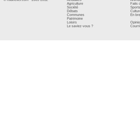
Agriculture
Faits 
Société
Sport
Débats
Cultur
Communes
En bre
Patrimoine
Loisirs
Opini
Le saviez-vous ?
Courri