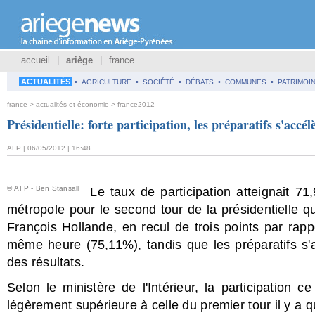
accueil
|
ariège
|
france
ACTUALITÉS
•
•
•
•
•
AGRICULTURE
SOCIÉTÉ
DÉBATS
COMMUNES
PATRIMOI
france
>
actualités et économie
> france2012
Présidentielle: forte participation, les préparatifs s'accél
AFP | 06/05/2012 | 16:48
© AFP - Ben Stansall
Le taux de participation atteignait
métropole pour le second tour de la présidentielle 
François Hollande, en recul de trois points par rap
même heure (75,11%), tandis que les préparatifs s'a
des résultats.
Selon le ministère de l'Intérieur, la participation
légèrement supérieure à celle du premier tour il y a 