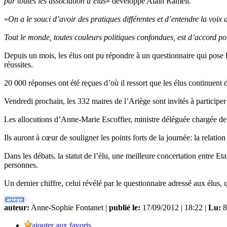
par toutes les association d’élus
» développe Alain Rameil.
«
On a le souci d’avoir des pratiques différentes et d’entendre la voix 
Tout le monde, toutes couleurs politiques confondues, est d’accord pou
Depuis un mois, les élus ont pu répondre à un questionnaire qui pose le
réussites.
20 000 réponses ont été reçues d’où il ressort que les élus continuent d
Vendredi prochain, les 332 maires de l’Ariège sont invités à participer 
Les allocutions d’Anne-Marie Escoffier, ministre déléguée chargée de l
Ils auront à cœur de souligner les points forts de la journée: la relation 
Dans les débats, la statut de l’élu, une meilleure concertation entre E
personnes.
Un dernier chiffre, celui révélé par le questionnaire adressé aux élus
auteur:
Anne-Sophie Fontanet |
publié le:
17/09/2012 | 18:22 |
Lu:
8
ajouter aux favoris