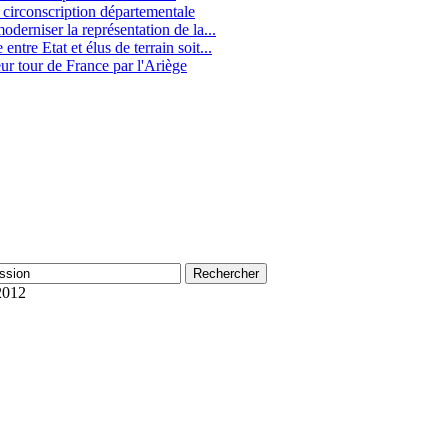
e circonscription départementale
oderniser la représentation de la...
tre Etat et élus de terrain soit...
eur tour de France par l'Ariège
2012