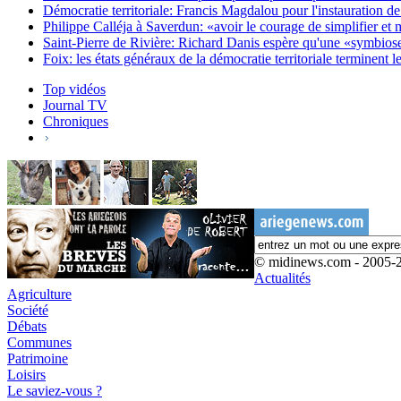
Démocratie territoriale: Francis Magdalou pour l'instauration d
Philippe Calléja à Saverdun: «avoir le courage de simplifier et m
Saint-Pierre de Rivière: Richard Danis espère qu'une «symbiose en
Foix: les états généraux de la démocratie territoriale terminent l
Top vidéos
Journal TV
Chroniques
© midinews.com - 2005-
Actualités
Agriculture
Société
Débats
Communes
Patrimoine
Loisirs
Le saviez-vous ?