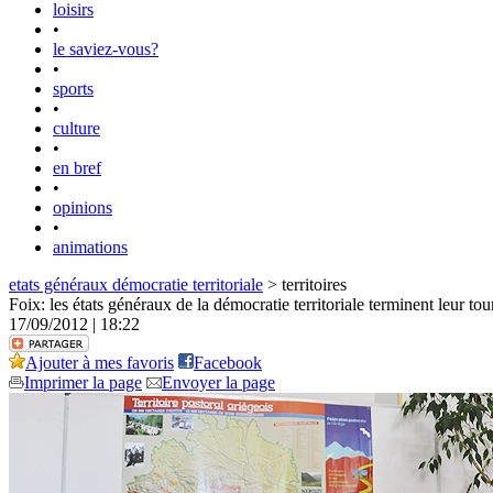
loisirs
•
le saviez-vous?
•
sports
•
culture
•
en bref
•
opinions
•
animations
etats généraux démocratie territoriale
> territoires
Foix: les états généraux de la démocratie territoriale terminent leur to
17/09/2012 | 18:22
Ajouter à mes favoris
Facebook
Imprimer la page
Envoyer la page