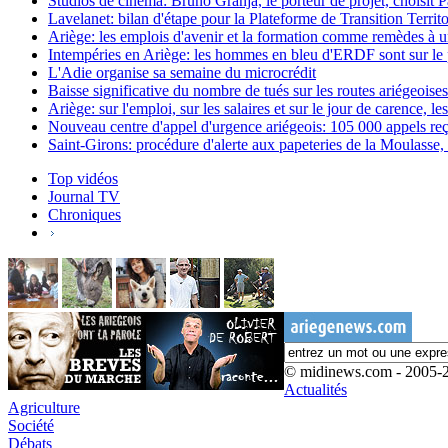
Studios de cinéma: Bruno Granja, le porteur de projet, choisit 
Lavelanet: bilan d'étape pour la Plateforme de Transition Territo
Ariège: les emplois d'avenir et la formation comme remèdes à
Intempéries en Ariège: les hommes en bleu d'ERDF sont sur le
L'Adie organise sa semaine du microcrédit
Baisse significative du nombre de tués sur les routes ariégeoise
Ariège: sur l'emploi, sur les salaires et sur le jour de carence, les
Nouveau centre d'appel d'urgence ariégeois: 105 000 appels re
Saint-Girons: procédure d'alerte aux papeteries de la Moulasse, 
Top vidéos
Journal TV
Chroniques
© midinews.com - 2005-
Actualités
Agriculture
Société
Débats