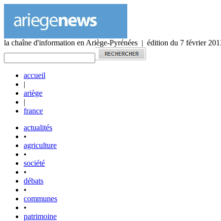
la chaîne d'information en Ariège-Pyrénées | édition du 7 février 201
accueil
|
ariège
|
france
actualités
•
agriculture
•
société
•
débats
•
communes
•
patrimoine