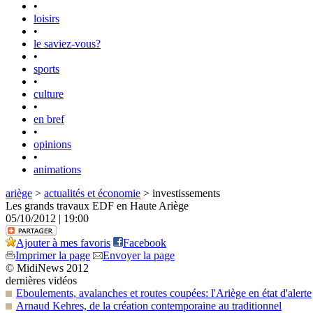
•
loisirs
•
le saviez-vous?
•
sports
•
culture
•
en bref
•
opinions
•
animations
ariège
>
actualités et économie
> investissements
Les grands travaux EDF en Haute Ariège
05/10/2012 | 19:00
Ajouter à mes favoris
Facebook
Imprimer la page
Envoyer la page
© MidiNews 2012
dernières vidéos
Eboulements, avalanches et routes coupées: l'Ariège en état d'alerte
Arnaud Kehres, de la création contemporaine au traditionnel