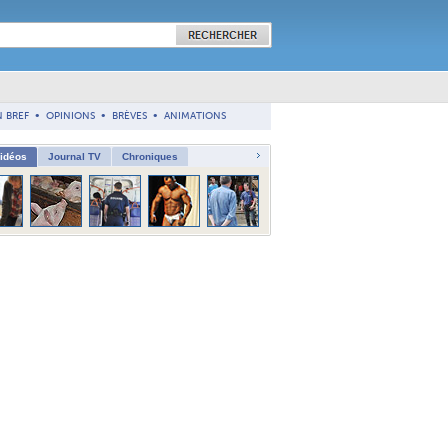
N BREF
•
OPINIONS
•
BRÈVES
•
ANIMATIONS
vidéos
Journal TV
Chroniques