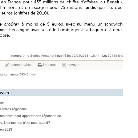
en France pour 435 millions de chiffre d’affaires, au Benelux
 millions et en Espagne pour 75 millions, tandis que l’Europe
euros (chiffres de 2010).
e-croûte
» à moins de 5 euros, avec au menu un sandwich
er. L’enseigne avait testé le hamburger à la baguette à deux
tobre.
auteur:
Anne-Sophie Fontanet |
publié le:
06/03/2013 | 18:44 |
Lu:
19448 fois
commentaires
imprimer
envoyer
ews.com/news-59346.html
onomie
ège
chiffres régionaux
omptables pour apporter des réponses de...
ge, le printemps c'est pour quand?
 en 2013