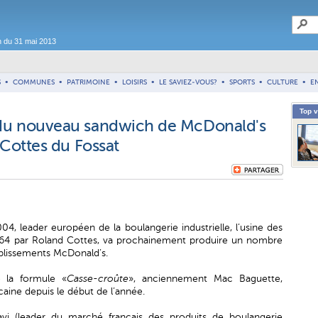
on du 31 mai 2013
S
•
COMMUNES
•
PATRIMOINE
•
LOISIRS
•
LE SAVIEZ-VOUS?
•
SPORTS
•
CULTURE
•
E
Top 
 du nouveau sandwich de McDonald's
 Cottes du Fossat
, leader européen de la boulangerie industrielle, l’usine des
1964 par Roland Cottes, va prochainement produire un nombre
ablissements McDonald’s.
de la formule «
Casse-croûte
», anciennement Mac Baguette,
aine depuis le début de l’année.
avi (leader du marché français des produits de boulangerie