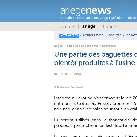
la chaîne d'information en Ariège-Pyrénées | éditi
accueil
|
|
france
ariège
ACTUALITÉS
•
AGRICULTURE
•
SOCIÉTÉ
•
DÉBAT
ariège
>
actualités et économie
> économie
Une partie des baguettes
bientôt produites à l'usine
06/03/2013 | 18:44
© MidiNews (archives)
Intégrée au groupe Vandemoortele en 2004
entreprises Cottes au Fossat, créée en 
non négligeable de pains pour tous les ét
Ils seront utilisés dans la fabrication 
proposée par la chaîne de fast-food améric
Le partenariat entre McDonald’s et Pan