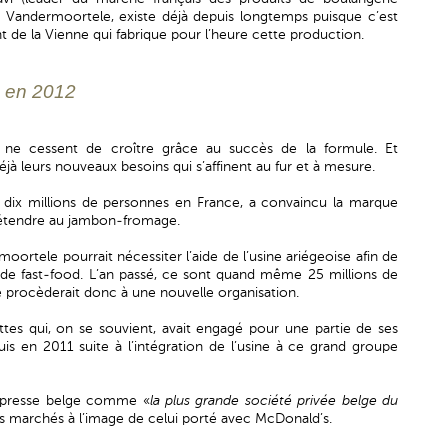
pe Vandermoortele, existe déjà depuis longtemps puisque c’est
t de la Vienne qui fabrique pour l’heure cette production.
s en 2012
ne cessent de croître grâce au succès de la formule. Et
éjà leurs nouveaux besoins qui s’affinent au fur et à mesure.
 dix millions de personnes en France, a convaincu la marque
e l'étendre au jambon-fromage.
ortele pourrait nécessiter l’aide de l’usine ariégeoise afin de
e de fast-food. L’an passé, ce sont quand même 25 millions de
e procèderait donc à une nouvelle organisation.
ttes qui, on se souvient, avait engagé pour une partie de ses
s en 2011 suite à l’intégration de l’usine à ce grand groupe
la presse belge comme «
la plus grande société privée belge du
es marchés à l’image de celui porté avec McDonald’s.