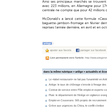
Ainsi ses principaux marchés se trouvent 
avec 223 millions, en Allemagne pour 174
centrale ne compte que pour 42 millions d’
McDonald's a lancé cette formule «
Cass
baguette-jambon-fromage en février derni
reprises l'année dernière, en avril et en oc
ajouter aux favoris
partager sur facebook
Lien permanent vers l'article:
http://www.ariegen
dans la même rubrique > ariège >
actualités et éc
Le «label restaurant» ne fait pas l'unanimité en Ari
Ariège: le taux de chômage s'envole à l'image des 
Contrat de service entre Pôle emploi et experts-c
Pluie: le département de l'Ariège en vigilance oran
Emploi en Couserans: 565 projets de recrutement
Grève aux urgences du Chiva, le conflit s'enlise