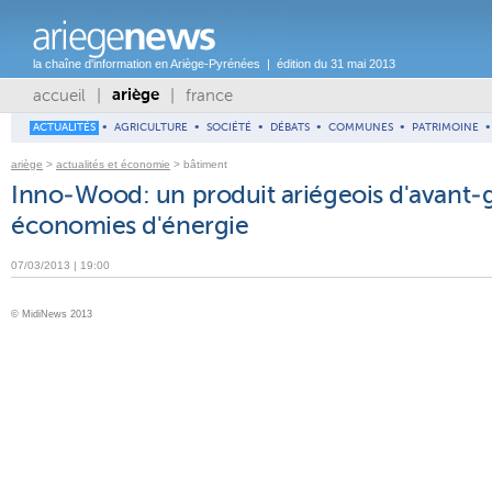
la chaîne d'information en Ariège-Pyrénées | édition du 31 mai 2013
accueil
|
|
france
ariège
ACTUALITÉS
•
AGRICULTURE
•
SOCIÉTÉ
•
DÉBATS
•
COMMUNES
•
PATRIMOINE
•
ariège
>
actualités et économie
> bâtiment
Inno-Wood: un produit ariégeois d'avant-g
économies d'énergie
07/03/2013 | 19:00
© MidiNews 2013