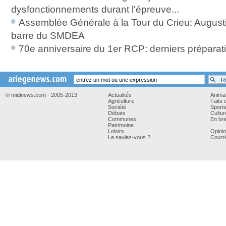
dysfonctionnements durant l'épreuve...
Assemblée Générale à la Tour du Crieu: August
barre du SMDEA
70e anniversaire du 1er RCP: derniers préparatif
© midinews.com - 2005-2013
Actualités
Anima
Agriculture
Faits 
Société
Sport
Débats
Cultur
Communes
En bre
Patrimoine
Loisirs
Opini
Le saviez-vous ?
Courri