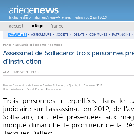
la chaîne d'information en Ariège-Pyrénées | édition du 2 avril 2013
accueil
|
|
france
ariège
ACTUALITÉS
•
AGRICULTURE
•
SOCIÉTÉ
•
DÉBATS
•
COMMUNES
•
PATRIMOINE
•
france
>
actualités et économie
> homicide
Assassinat de Sollacaro: trois personnes p
d'instruction
AFP | 31/03/2013 | 13:23
Lieu de l'assassinat de l'avocat Antoine Sollacaro, à Ajaccio, le 16 octobre 2012
© AFP/Archives - Pascal Pochard Casabianca
Trois personnes interpellées dans le c
judiciaire sur l'assassinat, en 2012, de l'
Sollacaro, ont été présentées aux magis
indiqué dimanche le procureur de la Rép
Jacques Dallest.