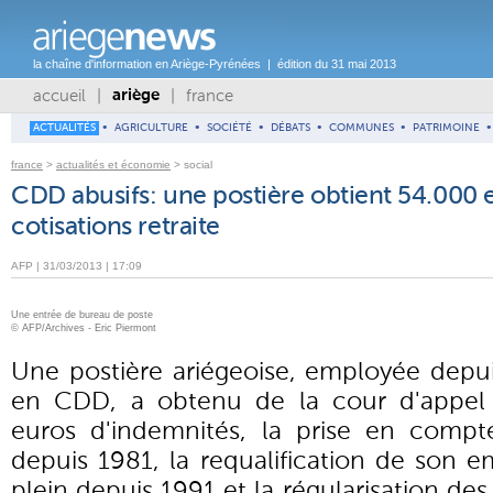
la chaîne d'information en Ariège-Pyrénées | édition du 31 mai 2013
accueil
|
|
france
ariège
ACTUALITÉS
•
AGRICULTURE
•
SOCIÉTÉ
•
DÉBATS
•
COMMUNES
•
PATRIMOINE
•
france
>
actualités et économie
> social
CDD abusifs: une postière obtient 54.000 e
cotisations retraite
AFP | 31/03/2013 | 17:09
Une entrée de bureau de poste
© AFP/Archives - Eric Piermont
Une postière ariégeoise, employée depu
en CDD, a obtenu de la cour d'appel
euros d'indemnités, la prise en comp
depuis 1981, la requalification de son 
plein depuis 1991 et la régularisation des 