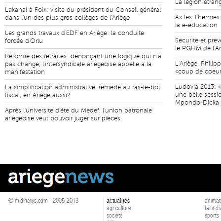
La légion étran
Lakanal à Foix: visite du président du Conseil général
Ax les Thermes:
dans l'un des plus gros collèges de l'Ariège
la e-éducation
Les grands travaux d'EDF en Ariège: la conduite
Sécurité et pr
forcée d'Orlu
le PGHM de l'Ar
Réforme des retraites: dénonçant une logique qui n'a
L'Ariège, Phili
pas changé, l'intersyndicale ariégeoise appelle à la
«coup de coeur
manifestation
Ludovia 2013: «
La simplification administrative, remède au ras-le-bol
une belle sessi
fiscal, en Ariège aussi?
Mpondo-Dicka
Après l'université d'été du Medef, l'union patronale
ariégeoise veut pouvoir juger sur pièces
© midinews.com - 2005-2013
actualités
animat
agriculture
faits d
société
sports