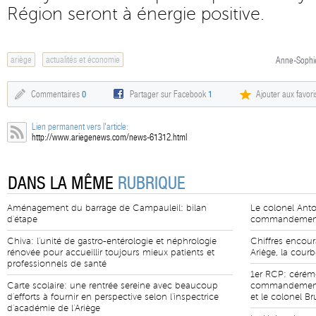
Région seront à énergie positive.
ariège
actualités et économie
Anne-Sophie
Commentaires
0
Partager sur Facebook
1
Ajouter aux favori
Lien permanent vers l'article:
http://www.ariegenews.com/news-61312.html
DANS LA MÊME
RUBRIQUE
Aménagement du barrage de Campauleil: bilan
Le colonel Anto
d'étape
commandement 
Chiva: l'unité de gastro-entérologie et néphrologie
Chiffres encour
rénovée pour accueillir toujours mieux patients et
Ariège, la cour
professionnels de santé
1er RCP: cérém
Carte scolaire: une rentrée sereine avec beaucoup
commandement e
d'efforts à fournir en perspective selon l'inspectrice
et le colonel B
d'académie de l'Ariège