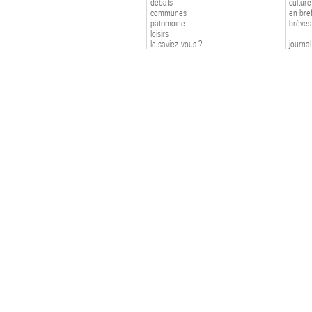
débats
culture
communes
en bre
patrimoine
brèves
loisirs
le saviez-vous ?
journal