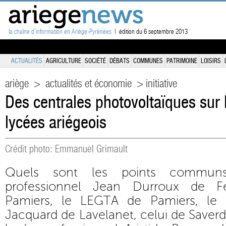
la chaîne d'information en Ariège-Pyrénées
| édition du 6 septembre 2013
ACTUALITÉS
AGRICULTURE
SOCIÉTÉ
DÉBATS
COMMUNES
PATRIMOINE
LOISIRS
ariège
>
actualités et économie
> initiative
Des centrales photovoltaïques sur l
lycées ariégeois
Crédit photo: Emmanuel Grimault
Quels sont les points commun
professionnel Jean Durroux de Fe
Pamiers, le LEGTA de Pamiers, le l
Jacquard de Lavelanet, celui de Saverdu