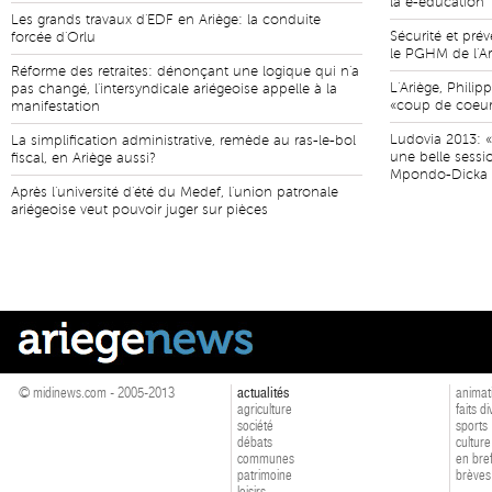
la e-éducation
Les grands travaux d'EDF en Ariège: la conduite
Sécurité et pr
forcée d'Orlu
le PGHM de l'Ar
Réforme des retraites: dénonçant une logique qui n'a
L'Ariège, Phili
pas changé, l'intersyndicale ariégeoise appelle à la
«coup de coeur
manifestation
Ludovia 2013: «
La simplification administrative, remède au ras-le-bol
une belle sessi
fiscal, en Ariège aussi?
Mpondo-Dicka
Après l'université d'été du Medef, l'union patronale
ariégeoise veut pouvoir juger sur pièces
© midinews.com - 2005-2013
actualités
animat
agriculture
faits d
société
sports
débats
culture
communes
en bre
patrimoine
brèves
loisirs