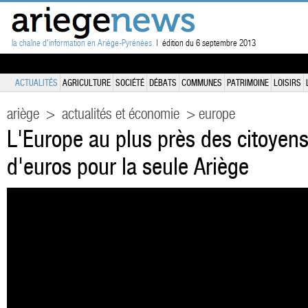
la chaîne d'information en Ariège-Pyrénées
| édition du 6 septembre 2013
ACTUALITÉS
AGRICULTURE
SOCIÉTÉ
DÉBATS
COMMUNES
PATRIMOINE
LOISIRS
ariège
>
actualités et économie
> europe
L'Europe au plus près des citoyens:
d'euros pour la seule Ariège