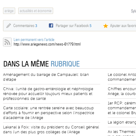
ariège
actualités et économie
Syl
Commentaires
3
Partager sur Facebook
5
Ajouter aux favori
Lien permanent vers l'article:
http://www.ariegenews.com/news-61779.html
DANS LA MÊME
RUBRIQUE
Aménagement du barrage de Campauleil: bilan
Le colonel Anto
d'étape
commandement 
Chiva: l'unité de gastro-entérologie et néphrologie
Chiffres encour
rénovée pour accueillir toujours mieux patients et
Ariège, la cour
professionnels de santé
1er RCP: cérém
Carte scolaire: une rentrée sereine avec beaucoup
commandement e
d'efforts à fournir en perspective selon l'inspectrice
et le colonel B
d'académie de l'Ariège
La légion étran
Lakanal à Foix: visite du président du Conseil général
Ax les Thermes:
dans l'un des plus gros collèges de l'Ariège