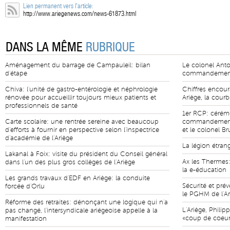
Lien permanent vers l'article:
http://www.ariegenews.com/news-61873.html
DANS LA MÊME
RUBRIQUE
Aménagement du barrage de Campauleil: bilan
Le colonel Anto
d'étape
commandement 
Chiva: l'unité de gastro-entérologie et néphrologie
Chiffres encour
rénovée pour accueillir toujours mieux patients et
Ariège, la cour
professionnels de santé
1er RCP: cérém
Carte scolaire: une rentrée sereine avec beaucoup
commandement e
d'efforts à fournir en perspective selon l'inspectrice
et le colonel B
d'académie de l'Ariège
La légion étran
Lakanal à Foix: visite du président du Conseil général
Ax les Thermes:
dans l'un des plus gros collèges de l'Ariège
la e-éducation
Les grands travaux d'EDF en Ariège: la conduite
Sécurité et pr
forcée d'Orlu
le PGHM de l'Ar
Réforme des retraites: dénonçant une logique qui n'a
L'Ariège, Phili
pas changé, l'intersyndicale ariégeoise appelle à la
«coup de coeur
manifestation