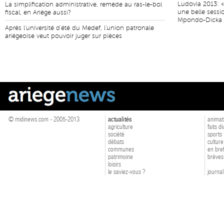
Ludovia 2013: «
La simplification administrative, remède au ras-le-bol
une belle sessi
fiscal, en Ariège aussi?
Mpondo-Dicka
Après l'université d'été du Medef, l'union patronale
ariégeoise veut pouvoir juger sur pièces
© midinews.com - 2005-2013
actualités
animat
agriculture
faits d
société
sports
débats
culture
communes
en bre
patrimoine
brèves
loisirs
le saviez-vous ?
journal