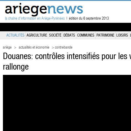
la chaîne d'information en Ariège-Pyrénées
| édition du 6 septembre 2013
ACTUALITÉS
AGRICULTURE
SOCIÉTÉ
DÉBATS
COMMUNES
PATRIMOINE
LOISIRS
ariège
>
actualités et économie
> contrebande
Douanes: contrôles intensifiés pour le
rallonge