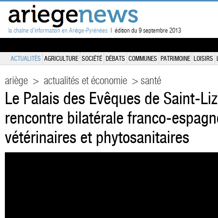
la chaîne d'information en Ariège-Pyrénées
| édition du 9 septembre 2013
ACTUALITÉS
AGRICULTURE
SOCIÉTÉ
DÉBATS
COMMUNES
PATRIMOINE
LOISIRS
ariège
>
actualités et économie
> santé
Le Palais des Evêques de Saint-Liz
rencontre bilatérale franco-espagno
vétérinaires et phytosanitaires