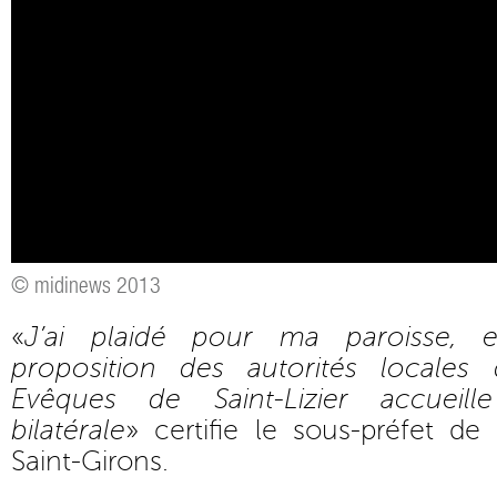
© midinews 2013
«
J’ai plaidé pour ma paroisse, 
proposition des autorités locales
Evêques de Saint-Lizier accueill
bilatérale
» certifie le sous-préfet de
Saint-Girons.