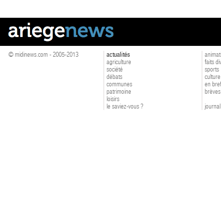
© midinews.com - 2005-2013
actualités
animat
agriculture
faits d
société
sports
débats
culture
communes
en bre
patrimoine
brèves
loisirs
le saviez-vous ?
journal