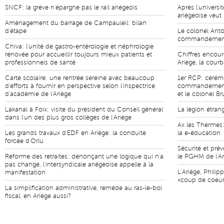
SNCF: la grève n'épargne pas le rail ariégeois
Après l'universi
ariégeoise veut
Aménagement du barrage de Campauleil: bilan
d'étape
Le colonel Anto
commandement 
Chiva: l'unité de gastro-entérologie et néphrologie
rénovée pour accueillir toujours mieux patients et
Chiffres encour
professionnels de santé
Ariège, la cour
Carte scolaire: une rentrée sereine avec beaucoup
1er RCP: cérém
d'efforts à fournir en perspective selon l'inspectrice
commandement e
d'académie de l'Ariège
et le colonel B
Lakanal à Foix: visite du président du Conseil général
La légion étran
dans l'un des plus gros collèges de l'Ariège
Ax les Thermes:
Les grands travaux d'EDF en Ariège: la conduite
la e-éducation
forcée d'Orlu
Sécurité et pr
Réforme des retraites: dénonçant une logique qui n'a
le PGHM de l'Ar
pas changé, l'intersyndicale ariégeoise appelle à la
L'Ariège, Phili
manifestation
«coup de coeur
La simplification administrative, remède au ras-le-bol
fiscal, en Ariège aussi?