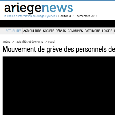
la chaîne d'information en Ariège-Pyrénées
| édition du 10 septembre 2013
ACTUALITÉS
AGRICULTURE
SOCIÉTÉ
DÉBATS
COMMUNES
PATRIMOINE
LOISIRS
ariège
>
actualités et économie
> social
Mouvement de grève des personnels des