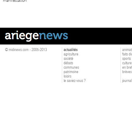
manifestation
© midinews.com - 2005-2013
actualités
animat
agriculture
faits d
société
sports
débats
culture
communes
en bre
patrimoine
brèves
loisirs
le saviez-vous ?
journal