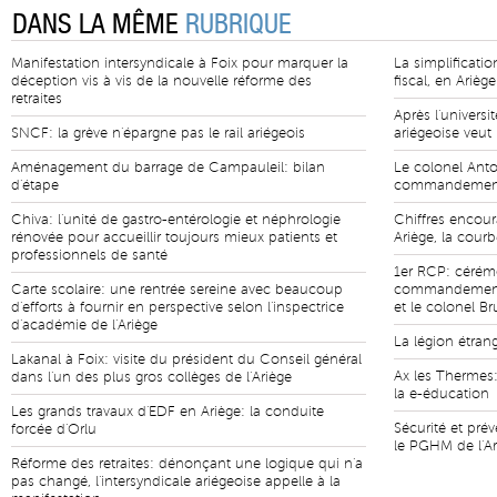
DANS LA MÊME
RUBRIQUE
Manifestation intersyndicale à Foix pour marquer la
La simplificati
déception vis à vis de la nouvelle réforme des
fiscal, en Arièg
retraites
Après l'universi
SNCF: la grève n'épargne pas le rail ariégeois
ariégeoise veut
Aménagement du barrage de Campauleil: bilan
Le colonel Anto
d'étape
commandement 
Chiva: l'unité de gastro-entérologie et néphrologie
Chiffres encour
rénovée pour accueillir toujours mieux patients et
Ariège, la cour
professionnels de santé
1er RCP: cérém
Carte scolaire: une rentrée sereine avec beaucoup
commandement e
d'efforts à fournir en perspective selon l'inspectrice
et le colonel B
d'académie de l'Ariège
La légion étran
Lakanal à Foix: visite du président du Conseil général
Ax les Thermes:
dans l'un des plus gros collèges de l'Ariège
la e-éducation
Les grands travaux d'EDF en Ariège: la conduite
Sécurité et pr
forcée d'Orlu
le PGHM de l'Ar
Réforme des retraites: dénonçant une logique qui n'a
pas changé, l'intersyndicale ariégeoise appelle à la