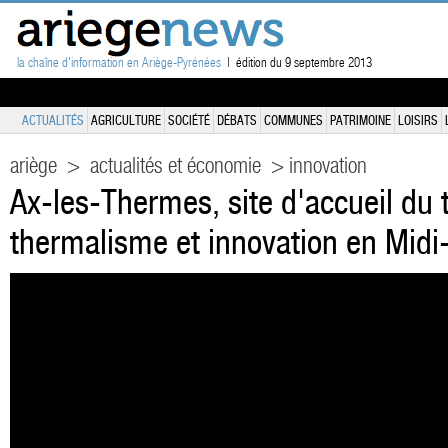
la chaîne d'information en Ariège-Pyrénées
| édition du 9 septembre 2013
ACTUALITÉS
AGRICULTURE
SOCIÉTÉ
DÉBATS
COMMUNES
PATRIMOINE
LOISIRS
ariège
>
actualités et économie
> innovation
Ax-les-Thermes, site d'accueil du 
thermalisme et innovation en Midi