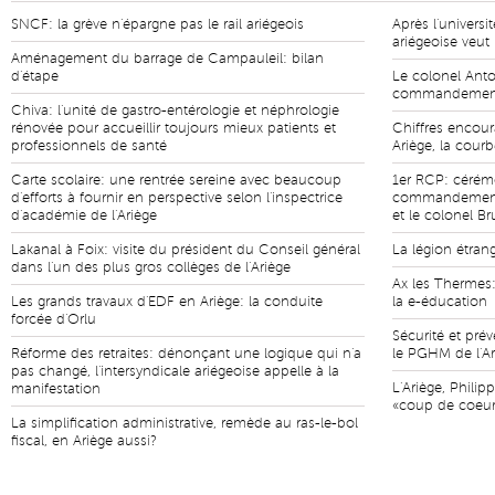
SNCF: la grève n'épargne pas le rail ariégeois
Après l'universi
ariégeoise veut
Aménagement du barrage de Campauleil: bilan
d'étape
Le colonel Anto
commandement 
Chiva: l'unité de gastro-entérologie et néphrologie
rénovée pour accueillir toujours mieux patients et
Chiffres encour
professionnels de santé
Ariège, la cour
Carte scolaire: une rentrée sereine avec beaucoup
1er RCP: cérém
d'efforts à fournir en perspective selon l'inspectrice
commandement e
d'académie de l'Ariège
et le colonel B
Lakanal à Foix: visite du président du Conseil général
La légion étran
dans l'un des plus gros collèges de l'Ariège
Ax les Thermes:
Les grands travaux d'EDF en Ariège: la conduite
la e-éducation
forcée d'Orlu
Sécurité et pr
Réforme des retraites: dénonçant une logique qui n'a
le PGHM de l'Ar
pas changé, l'intersyndicale ariégeoise appelle à la
L'Ariège, Phili
manifestation
«coup de coeur
La simplification administrative, remède au ras-le-bol
fiscal, en Ariège aussi?