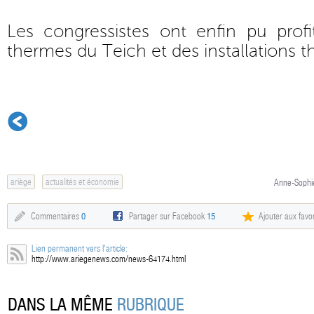
Les congressistes ont enfin pu profi
thermes du Teich et des installations th
ariège
actualités et économie
Anne-Sophie
Commentaires
0
Partager sur Facebook
15
Ajouter aux favor
Lien permanent vers l'article:
http://www.ariegenews.com/news-64174.html
DANS LA MÊME
RUBRIQUE