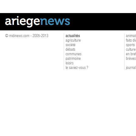
© midinews.com - 2005-2013
actualités
animat
agriculture
faits d
société
sports
débats
culture
communes
en bre
patrimoine
brèves
loisirs
le saviez-vous ?
journal