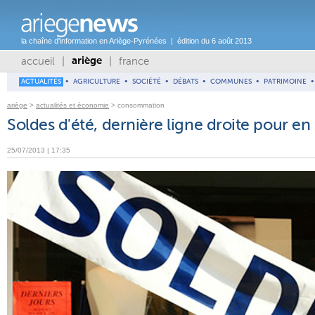
la chaîne d'information en Ariège-Pyrénées | édition du 6 août 2013
accueil
|
|
france
ariège
ACTUALITÉS
•
AGRICULTURE
•
SOCIÉTÉ
•
DÉBATS
•
COMMUNES
•
PATRIMOINE
•
ariège
>
actualités et économie
> consommation
Soldes d'été, dernière ligne droite pour en
25/07/2013 | 17:35