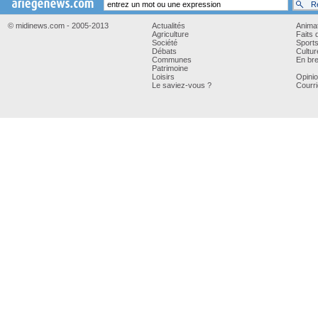
© midinews.com - 2005-2013
Actualités
Anima
Agriculture
Faits 
Société
Sport
Débats
Cultur
Communes
En bre
Patrimoine
Loisirs
Opini
Le saviez-vous ?
Courri