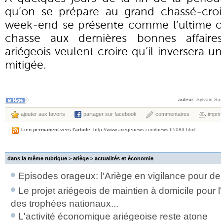
qu’on se prépare au grand chassé-crois
week-end se présente comme l’ultime op
chasse aux dernières bonnes affair
ariégeois veulent croire qu’il inversera 
mitigée.
auteur:
Sylvain Sa
ajouter aux favoris
partager sur facebook
commentaires
impri
Lien permanent vers l'article:
http://www.ariegenews.com/news-65083.html
dans la même rubrique > ariège >
actualités et économie
Episodes orageux: l'Ariège en vigilance pour de
Le projet ariégeois de maintien à domicile pour
des trophées nationaux...
L'activité économique ariégeoise reste atone