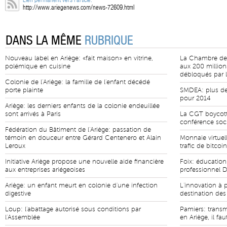
http://www.ariegenews.com/news-72609.html
DANS LA MÊME
RUBRIQUE
Nouveau label en Ariège: «fait maison» en vitrine,
La Chambre des M
polémique en cuisine
aux 200 million
débloqués par 
Colonie de l'Ariège: la famille de l'enfant décédé
porte plainte
SMDEA: plus de 
pour 2014
Ariège: les derniers enfants de la colonie endeuillée
sont arrivés à Paris
La CGT boycott
conférence soc
Fédération du Bâtiment de l'Ariège: passation de
témoin en douceur entre Gérard Centenero et Alain
Monnaie virtue
Leroux
trafic de bitcoin
Initiative Ariège propose une nouvelle aide financière
Foix: éducation
aux entreprises ariégeoises
professionnel 
Ariège: un enfant meurt en colonie d'une infection
L'innovation à p
digestive
destination des
Loup: l'abattage autorisé sous conditions par
Pamiers: transmi
l'Assemblée
en Ariège, il fau