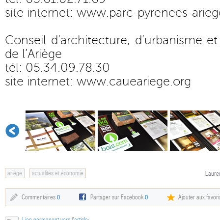
site internet:
www.parc-pyrenees-ariege
Conseil d’architecture, d’urbanisme e
de l’Ariège
tél: 05.34.09.78.30
site internet:
www.caueariege.org
ariège
actualités et économie
Lauren
Commentaires
0
Partager sur Facebook
0
Ajouter aux favori
Lien permanent vers l'article: