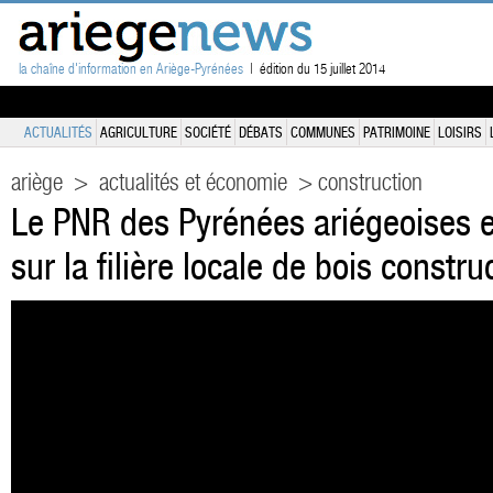
la chaîne d'information en Ariège-Pyrénées
| édition du 15 juillet 2014
ACTUALITÉS
AGRICULTURE
SOCIÉTÉ
DÉBATS
COMMUNES
PATRIMOINE
LOISIRS
ariège
>
actualités et économie
> construction
Le PNR des Pyrénées ariégeoises e
sur la filière locale de bois constru