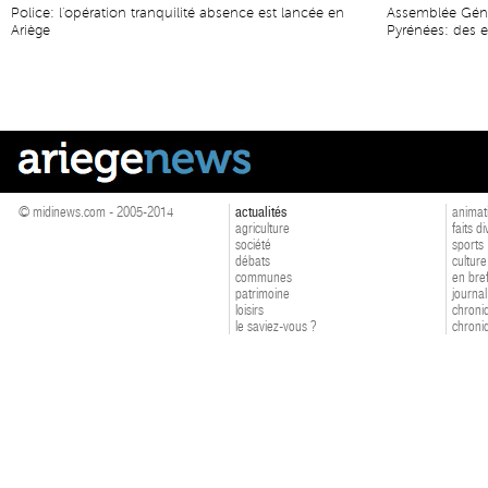
Police: l'opération tranquilité absence est lancée en
Assemblée Géné
Ariège
Pyrénées: des 
© midinews.com - 2005-2014
actualités
animat
agriculture
faits d
société
sports
débats
culture
communes
en bre
patrimoine
journal
loisirs
chroniq
le saviez-vous ?
chroniq