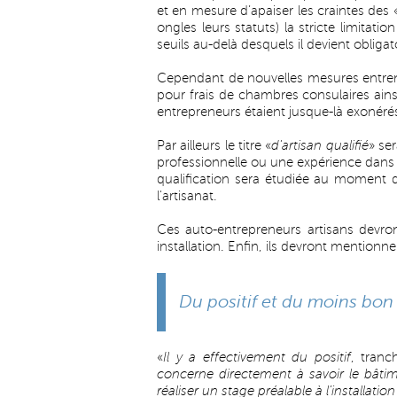
et en mesure d’apaiser les craintes des 
ongles leurs statuts) la stricte limitati
seuils au-delà desquels il devient obliga
Cependant de nouvelles mesures entren
pour frais de chambres consulaires ainsi
entrepreneurs étaient jusque-là exonérés
Par ailleurs le titre «
d'artisan qualifié
» se
professionnelle ou une expérience dans l
qualification sera étudiée au moment de
l'artisanat.
Ces auto-entrepreneurs artisans devron
installation. Enfin, ils devront mentionn
Du positif et du moins bon
«
Il y a effectivement du positif
, tran
concerne directement à savoir le bâtime
réaliser un stage préalable à l’installati