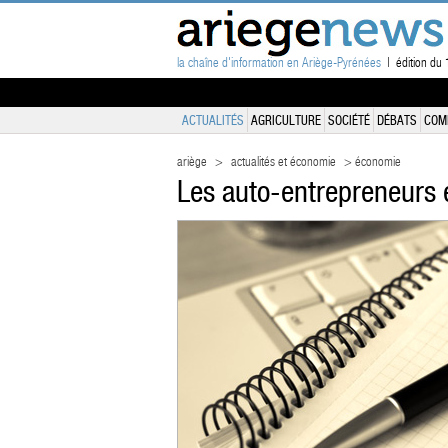
la chaîne d'information en Ariège-Pyrénées
| édition du 1
ACTUALITÉS
AGRICULTURE
SOCIÉTÉ
DÉBATS
COM
ariège
>
actualités et économie
> économie
Les auto-entrepreneurs é