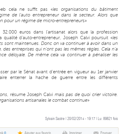
eb cela ne suffit pas «
les organisations du bâtiment
ime de l’auto entrepreneur dans le secteur. Alors que
on pour un régime de micro-entrepreneur
s»
 32.000 euros dans l’artisanat alors que la profession
 qualité d’auto-entrepreneur, Joseph Calvi poursuit «
les
s sont maintenues. Donc on va continuer à avoir dans un
 des entreprises qui n’ont pas les mêmes règles. Cela n’a
nce déloyale. De même cela va continuer à pénaliser les
asser par le Sénat avant d’entrée en vigueur au 1er janvier
aire enterrer la hache de guerre entre les différents
ions
, résume Joseph Calvi
mais pas de quoi crier victoire.
ganisations artisanales le combat continue
»
Sylvain Sastre | 20/02/2014 - 19:17 | Lu:
89821
fois
ook
0
Ajouter aux favoris
Imprimer
Envoyer