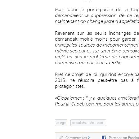
Mais pour le porte-parole de la Cap
demandaient la suppression de ce rég
maintenant on change juste d’appellati
Revenant sur les seuils inchangés de
demandait moitié moins pour garder la
principales sources de mécontentement
même secteur et sur un même territoire,
réglé en rien le problème de concurre
entreprises qui cotisent au RSI
»
Bref ce projet de loi, qui doit encore p
2015, ne réussira peut-être pas à f
protagonistes.
«
Globalement il y a quelques améliorat
Pour la Capeb comme pour les autres or
ariège
actualités et économie
Commentaires
2
Partager sur Faceb