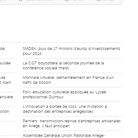
édé
SMDEA: plus de 17 millions d'euros d'investissements
pour 2014
uillée
La CGT boycottera la seconde journée de la
conférence sociale mardi
 de
Monnaie virtuelle: démantèlement en France d'un
 Alain
trafic de bitcoin
Foix: éducation culturelle appliquée au Lycée
nancière
professionnel Durroux
L'innovation à portée de clics, une invitation à
ction
destination des entreprises ariégeoises
Pamiers: transmission-reprise d'entreprises artisanales
en Ariège, il faut anticiper!
Assemblée Générale Union Patronale Ariège-