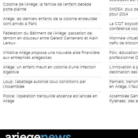
Colonie de l'Ariège: la famille de l'enfant décédé
porte plainte
SMDEA: plus de 
pour 2014
Ariège: les derniers enfants de la colonie endeuillée
sont arrivés à Paris
La CGT boycott
conférence soc
Fédération du Bâtiment de l'Ariège: passation de
témoin en douceur entre Gérard Centenero et Alain
Monnaie virtue
Leroux
trafic de bitcoin
Initiative Ariège propose une nouvelle aide financière
Foix: éducation
aux entreprises ariégeoises
professionnel 
Ariège: un enfant meurt en colonie d'une infection
L'innovation à p
digestive
destination des
Loup: l'abattage autorisé sous conditions par
Pamiers: transmi
l'Assemblée
en Ariège, il fau
Police: l'opération tranquilité absence est lancée en
Assemblée Géné
Ariège
Pyrénées: des 