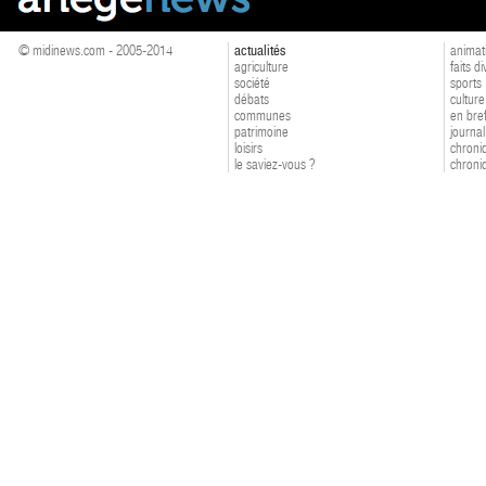
© midinews.com - 2005-2014
actualités
animat
agriculture
faits d
société
sports
débats
culture
communes
en bre
patrimoine
journal
loisirs
chroniq
le saviez-vous ?
chroniq