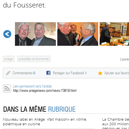
du Fousseret.
ariège
actualités et économie
Lauren
Commentaires
0
Partager sur Facebook
1
Ajouter aux favori
Lien permanent vers l'article:
http://www.ariegenews.com/news-73619.html
DANS LA MÊME
RUBRIQUE
Nouveau label en Ariège: «fait maison» en vitrine,
La Chambre des M
polémique en cuisine
aux 200 million
débloqués par 