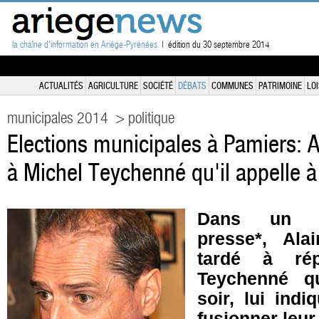
la chaîne d'information en Ariège-Pyrénées
| édition du 30 septembre 2014
ACTUALITÉS
AGRICULTURE
SOCIÉTÉ
DÉBATS
COMMUNES
PATRIMOINE
LOI
municipales 2014
> politique
Elections municipales à Pamiers: A
à Michel Teychenné qu'il appelle à
Dans un c
presse*, Ala
tardé à ré
Teychenné q
soir, lui indi
fusionner leur 