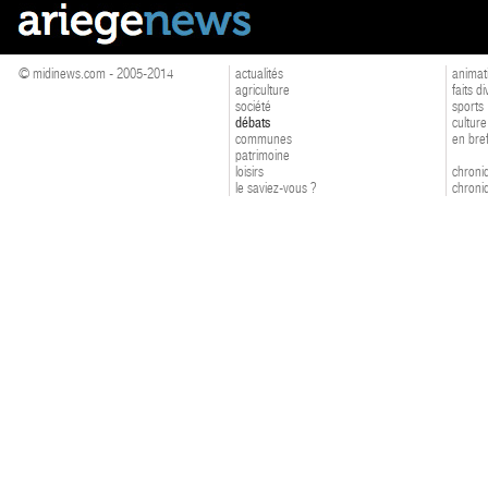
© midinews.com - 2005-2014
actualités
animat
agriculture
faits d
société
sports
débats
culture
communes
en bre
patrimoine
loisirs
chroniq
le saviez-vous ?
chroniq