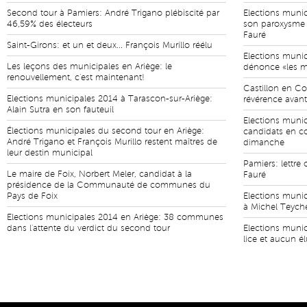
Second tour à Pamiers: André Trigano plébiscité par
Elections munic
46,59% des électeurs
son paroxysme 
Fauré
Saint-Girons: et un et deux... François Murillo réélu
Elections munic
Les leçons des municipales en Ariège: le
dénonce «les ma
renouvellement, c'est maintenant!
Castillon en Co
Elections municipales 2014 à Tarascon-sur-Ariège:
révérence avant
Alain Sutra en son fauteuil
Elections munici
Élections municipales du second tour en Ariège:
candidats en c
André Trigano et François Murillo restent maîtres de
dimanche
leur destin municipal
Pamiers: lettre
Le maire de Foix, Norbert Meler, candidat à la
Fauré
présidence de la Communauté de communes du
Pays de Foix
Elections munic
à Michel Teyche
Elections municipales 2014 en Ariège: 38 communes
dans l'attente du verdict du second tour
Elections munic
lice et aucun é