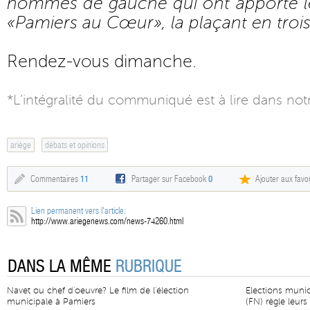
hommes de gauche qui ont apporté leu
«Pamiers au Cœur», la plaçant en troi
Rendez-vous dimanche.
*L’intégralité du communiqué est à lire dans not
ariège
débats et opinions
Commentaires
11
Partager sur Facebook
0
Ajouter aux favor
Lien permanent vers l'article:
http://www.ariegenews.com/news-74260.html
DANS LA MÊME
RUBRIQUE
Navet ou chef d'oeuvre? Le film de l'élection
Elections munic
municipale à Pamiers
(FN) règle leurs