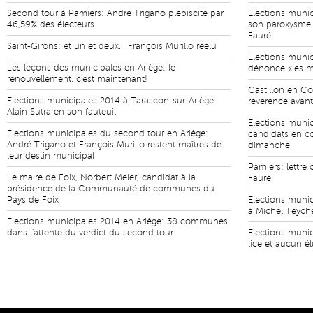
Second tour à Pamiers: André Trigano plébiscité par
Elections munic
46,59% des électeurs
son paroxysme 
Fauré
Saint-Girons: et un et deux... François Murillo réélu
Elections munic
Les leçons des municipales en Ariège: le
dénonce «les ma
renouvellement, c'est maintenant!
Castillon en Co
Elections municipales 2014 à Tarascon-sur-Ariège:
révérence avant
Alain Sutra en son fauteuil
Elections munici
Élections municipales du second tour en Ariège:
candidats en c
André Trigano et François Murillo restent maîtres de
dimanche
leur destin municipal
Pamiers: lettre
Le maire de Foix, Norbert Meler, candidat à la
Fauré
présidence de la Communauté de communes du
Pays de Foix
Elections munic
à Michel Teyche
Elections municipales 2014 en Ariège: 38 communes
dans l'attente du verdict du second tour
Elections munic
lice et aucun é