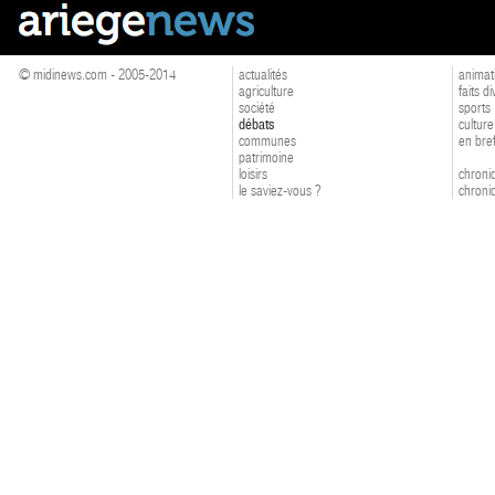
© midinews.com - 2005-2014
actualités
animat
agriculture
faits d
société
sports
débats
culture
communes
en bre
patrimoine
loisirs
chroniq
le saviez-vous ?
chroniq