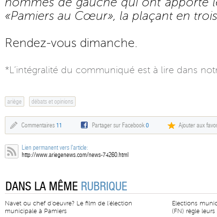
hommes de gauche qui ont apporté leu
«Pamiers au Cœur», la plaçant en troi
Rendez-vous dimanche.
*L’intégralité du communiqué est à lire dans not
ariège
débats et opinions
Commentaires
11
Partager sur Facebook
0
Ajouter aux favor
Lien permanent vers l'article:
http://www.ariegenews.com/news-74260.html
DANS LA MÊME
RUBRIQUE
Navet ou chef d'oeuvre? Le film de l'élection
Elections munic
municipale à Pamiers
(FN) règle leurs