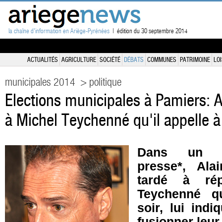
la chaîne d'information en Ariège-Pyrénées
| édition du 30 septembre 2014
ACTUALITÉS
AGRICULTURE
SOCIÉTÉ
DÉBATS
COMMUNES
PATRIMOINE
LOI
municipales 2014
> politique
Elections municipales à Pamiers: A
à Michel Teychenné qu'il appelle à
Dans un c
presse*, Ala
tardé à ré
Teychenné q
soir, lui indi
fusionner leur 