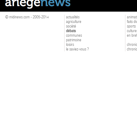
© midinews.com - 2005-2014
actualités
animat
agriculture
faits d
société
sports
débats
culture
communes
en bre
patrimoine
loisirs
chroniq
le saviez-vous ?
chroniq