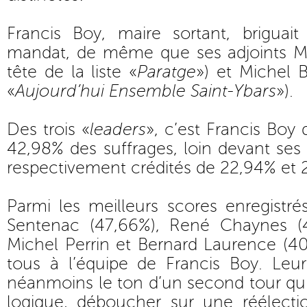
Francis Boy, maire sortant, brigua
mandat, de même que ses adjoints Mi
tête de la liste «
Paratge
») et Michel B
«
Aujourd’hui Ensemble Saint-Ybars
»).
Des trois «
leaders
», c’est Francis Boy 
42,98% des suffrages, loin devant ses
respectivement crédités de 22,94% et 
Parmi les meilleurs scores enregistr
Sentenac (47,66%), René Chaynes (
Michel Perrin et Bernard Laurence (4
tous à l’équipe de Francis Boy. Leur
néanmoins le ton d’un second tour qui 
logique, déboucher sur une réélecti