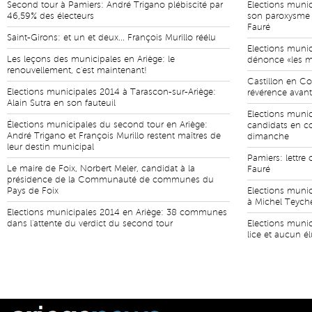
Second tour à Pamiers: André Trigano plébiscité par
Elections munic
46,59% des électeurs
son paroxysme 
Fauré
Saint-Girons: et un et deux... François Murillo réélu
Elections munic
Les leçons des municipales en Ariège: le
dénonce «les ma
renouvellement, c'est maintenant!
Castillon en Co
Elections municipales 2014 à Tarascon-sur-Ariège:
révérence avant
Alain Sutra en son fauteuil
Elections munici
Élections municipales du second tour en Ariège:
candidats en c
André Trigano et François Murillo restent maîtres de
dimanche
leur destin municipal
Pamiers: lettre
Le maire de Foix, Norbert Meler, candidat à la
Fauré
présidence de la Communauté de communes du
Pays de Foix
Elections munic
à Michel Teyche
Elections municipales 2014 en Ariège: 38 communes
dans l'attente du verdict du second tour
Elections munic
lice et aucun é