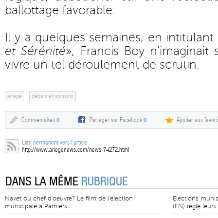
ballottage favorable.
Il y a quelques semaines, en intitulant s
et Sérénité
», Francis Boy n’imaginait
vivre un tel déroulement de scrutin.
ariège
débats et opinions
Commentaires
0
Partager sur Facebook
0
Ajouter aux favori
Lien permanent vers l'article:
http://www.ariegenews.com/news-74272.html
DANS LA MÊME
RUBRIQUE
Navet ou chef d'oeuvre? Le film de l'élection
Elections munic
municipale à Pamiers
(FN) règle leurs