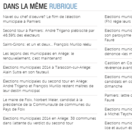
DANS LA MÊME
RUBRIQUE
Navet ou chef d'oeuvre? Le film de l'élection
Elections munic
municipale à Pamiers
(FN) règle leurs
Second tour à Pamiers: André Trigano plébiscité par
Elections munic
46,59% des électeurs
son paroxysme 
Fauré
Saint-Girons: et un et deux... François Murillo réélu
Elections munic
Les leçons des municipales en Ariège: le
dénonce «les ma
renouvellement, c'est maintenant!
Castillon en Co
Elections municipales 2014 à Tarascon-sur-Ariège:
révérence avant
Alain Sutra en son fauteuil
Elections munici
Élections municipales du second tour en Ariège:
candidats en c
André Trigano et François Murillo restent maîtres de
dimanche
leur destin municipal
Pamiers: lettre
Le maire de Foix, Norbert Meler, candidat à la
Fauré
présidence de la Communauté de communes du
Pays de Foix
Elections munic
à Michel Teyche
Elections municipales 2014 en Ariège: 38 communes
dans l'attente du verdict du second tour
Elections munic
lice et aucun é