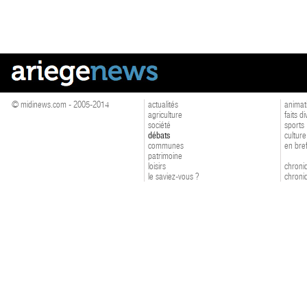
© midinews.com - 2005-2014
actualités
animat
agriculture
faits d
société
sports
débats
culture
communes
en bre
patrimoine
loisirs
chroniq
le saviez-vous ?
chroniq