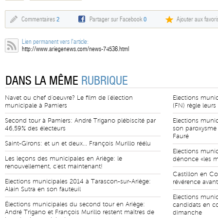
Commentaires
2
Partager sur Facebook
0
Ajouter aux favori
Lien permanent vers l'article:
http://www.ariegenews.com/news-74536.html
DANS LA MÊME
RUBRIQUE
Navet ou chef d'oeuvre? Le film de l'élection
Elections munic
municipale à Pamiers
(FN) règle leurs
Second tour à Pamiers: André Trigano plébiscité par
Elections munic
46,59% des électeurs
son paroxysme 
Fauré
Saint-Girons: et un et deux... François Murillo réélu
Elections munic
Les leçons des municipales en Ariège: le
dénonce «les ma
renouvellement, c'est maintenant!
Castillon en Co
Elections municipales 2014 à Tarascon-sur-Ariège:
révérence avant
Alain Sutra en son fauteuil
Elections munici
Élections municipales du second tour en Ariège:
candidats en c
André Trigano et François Murillo restent maîtres de
dimanche