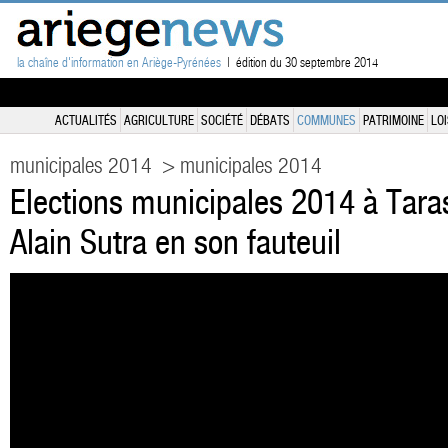
la chaîne d'information en Ariège-Pyrénées
| édition du 30 septembre 2014
ACTUALITÉS
AGRICULTURE
SOCIÉTÉ
DÉBATS
COMMUNES
PATRIMOINE
LOI
municipales 2014
> municipales 2014
Elections municipales 2014 à Tara
Alain Sutra en son fauteuil