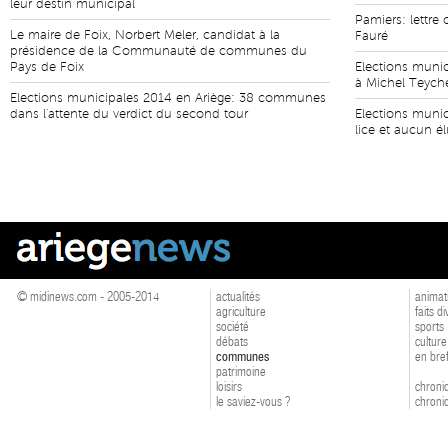
leur destin municipal
Pamiers: lettre
Le maire de Foix, Norbert Meler, candidat à la
Fauré
présidence de la Communauté de communes du
Pays de Foix
Elections munic
à Michel Teyche
Elections municipales 2014 en Ariège: 38 communes
dans l'attente du verdict du second tour
Elections munic
lice et aucun é
© midinews.com - 2005-2014
actualités
animat
agriculture
faits d
société
sports
débats
culture
communes
en bre
patrimoine
loisirs
chroniq
le saviez-vous ?
chroniq