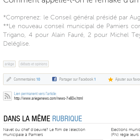
Comment appelle-t-on le remake d’un
*Comprenez: le Conseil général présidé par Au
**Le nouveau conseil municipal de Pamiers co
Trigano, 4 pour Alain Fauré, 2 pour Michel T
Deléglise.
ariège
débats et opinions
Commentaires
10
Partager sur Facebook
1
Ajouter aux favor
Lien permanent vers l'article:
http://www.ariegenews.com/news-74604.html
DANS LA MÊME
RUBRIQUE
Navet ou chef d'oeuvre? Le film de l'élection
Elections munic
municipale à Pamiers
(FN) règle leurs