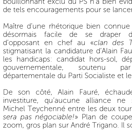
bouillonnant exclu du PS n’a bien év
de tels encouragements pour se lancer 
Maître d’une rhétorique bien connue e
désormais facile de se draper de
d’opposant en chef au «
clan des T
stigmatisant la candidature d’Alain Fa
les handicaps: candidat hors-sol, dé
gouvernementale, soutenu pa
départementale du Parti Socialiste et le
De son côté, Alain Fauré, échaud
investiture, qu’aucune alliance ne
Michel Teychenné entre les deux tours
sera pas négociable!
» Plan de coupe s
zoom, gros plan sur André Trigano. Il so