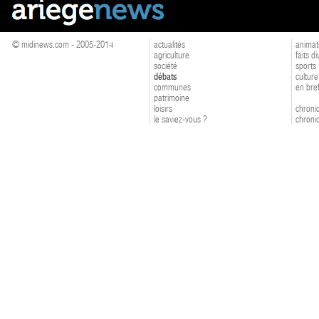
© midinews.com - 2005-2014
actualités
animat
agriculture
faits d
société
sports
débats
culture
communes
en bre
patrimoine
loisirs
chroniq
le saviez-vous ?
chroniq