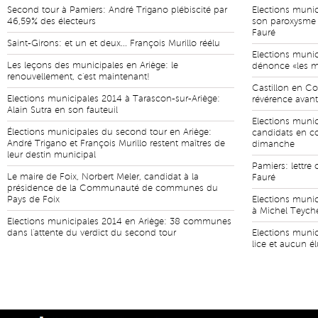
Second tour à Pamiers: André Trigano plébiscité par
Elections munic
46,59% des électeurs
son paroxysme 
Fauré
Saint-Girons: et un et deux... François Murillo réélu
Elections munic
Les leçons des municipales en Ariège: le
dénonce «les ma
renouvellement, c'est maintenant!
Castillon en Co
Elections municipales 2014 à Tarascon-sur-Ariège:
révérence avant
Alain Sutra en son fauteuil
Elections munici
Élections municipales du second tour en Ariège:
candidats en c
André Trigano et François Murillo restent maîtres de
dimanche
leur destin municipal
Pamiers: lettre
Le maire de Foix, Norbert Meler, candidat à la
Fauré
présidence de la Communauté de communes du
Pays de Foix
Elections munic
à Michel Teyche
Elections municipales 2014 en Ariège: 38 communes
dans l'attente du verdict du second tour
Elections munic
lice et aucun é