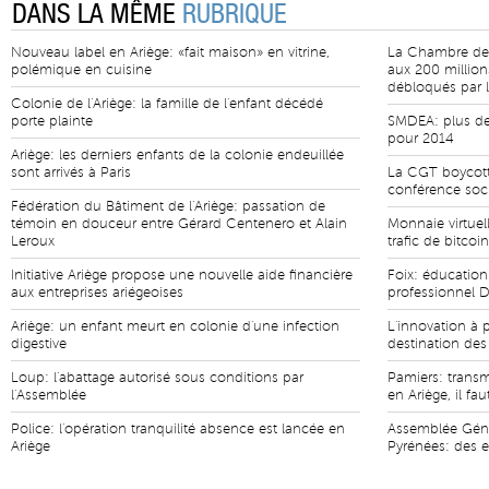
DANS LA MÊME
RUBRIQUE
Nouveau label en Ariège: «fait maison» en vitrine,
La Chambre des M
polémique en cuisine
aux 200 million
débloqués par 
Colonie de l'Ariège: la famille de l'enfant décédé
porte plainte
SMDEA: plus de 
pour 2014
Ariège: les derniers enfants de la colonie endeuillée
sont arrivés à Paris
La CGT boycott
conférence soc
Fédération du Bâtiment de l'Ariège: passation de
témoin en douceur entre Gérard Centenero et Alain
Monnaie virtue
Leroux
trafic de bitcoin
Initiative Ariège propose une nouvelle aide financière
Foix: éducation
aux entreprises ariégeoises
professionnel 
Ariège: un enfant meurt en colonie d'une infection
L'innovation à p
digestive
destination des
Loup: l'abattage autorisé sous conditions par
Pamiers: transmi
l'Assemblée
en Ariège, il fau
Police: l'opération tranquilité absence est lancée en
Assemblée Géné
Ariège
Pyrénées: des 