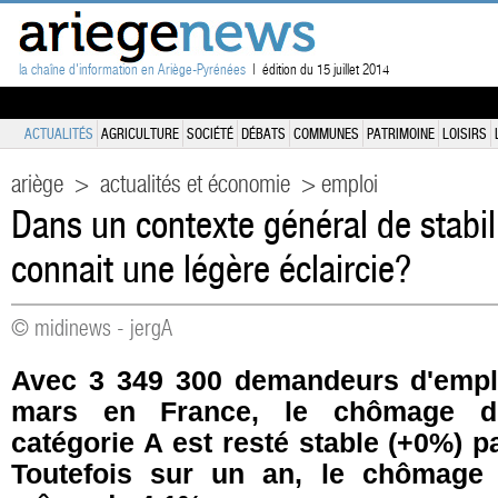
la chaîne d'information en Ariège-Pyrénées
| édition du 15 juillet 2014
ACTUALITÉS
AGRICULTURE
SOCIÉTÉ
DÉBATS
COMMUNES
PATRIMOINE
LOISIRS
ariège
>
actualités et économie
> emploi
Dans un contexte général de stabili
connait une légère éclaircie?
© midinews - jergA
Avec 3 349 300 demandeurs d'emplo
mars en France, le chômage d
catégorie A est resté stable (+0%) pa
Toutefois sur un an, le chômage