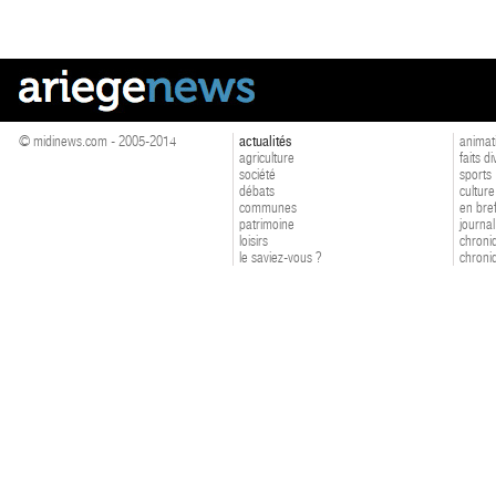
© midinews.com - 2005-2014
actualités
animat
agriculture
faits d
société
sports
débats
culture
communes
en bre
patrimoine
journal
loisirs
chroniq
le saviez-vous ?
chroniq