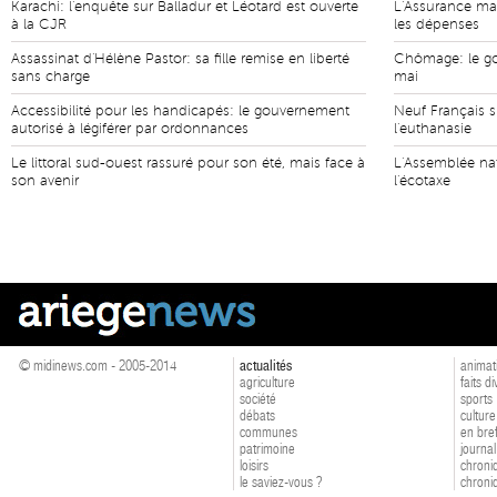
Karachi: l'enquête sur Balladur et Léotard est ouverte
L'Assurance mal
à la CJR
les dépenses
Assassinat d'Hélène Pastor: sa fille remise en liberté
Chômage: le go
sans charge
mai
Accessibilité pour les handicapés: le gouvernement
Neuf Français su
autorisé à légiférer par ordonnances
l'euthanasie
Le littoral sud-ouest rassuré pour son été, mais face à
L'Assemblée na
son avenir
l'écotaxe
© midinews.com - 2005-2014
actualités
animat
agriculture
faits d
société
sports
débats
culture
communes
en bre
patrimoine
journal
loisirs
chroniq
le saviez-vous ?
chroniq