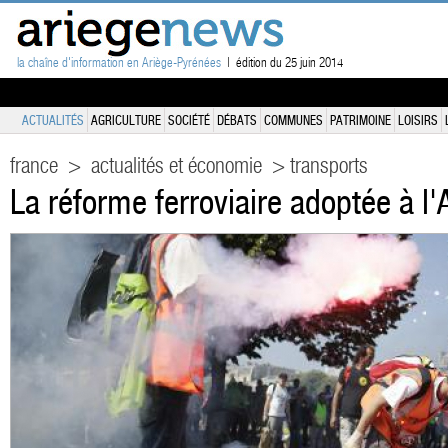
la chaîne d'information en Ariège-Pyrénées
| édition du 25 juin 2014
ACTUALITÉS
AGRICULTURE
SOCIÉTÉ
DÉBATS
COMMUNES
PATRIMOINE
LOISIRS
france
>
actualités et économie
> transports
La réforme ferroviaire adoptée à l