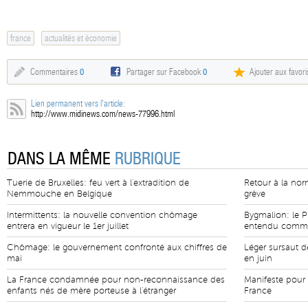
france
actualités et économie
Commentaires
0
Partager sur Facebook
0
Ajouter aux favori
Lien permanent vers l'article:
http://www.midinews.com/news-77996.html
DANS LA MÊME
RUBRIQUE
Tuerie de Bruxelles: feu vert à l'extradition de
Retour à la norm
Nemmouche en Belgique
grève
Intermittents: la nouvelle convention chômage
Bygmalion: le P
entrera en vigueur le 1er juillet
entendu comme
Chômage: le gouvernement confronté aux chiffres de
Léger sursaut d
mai
en juin
La France condamnée pour non-reconnaissance des
Manifeste pour l
enfants nés de mère porteuse à l'étranger
France