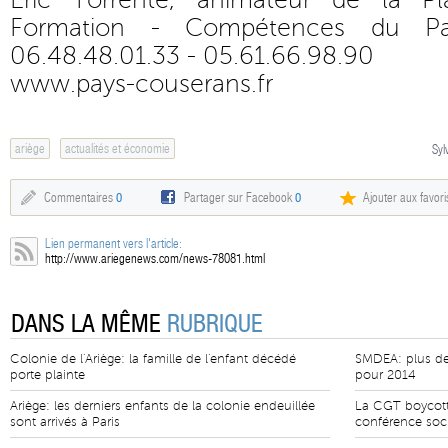
Eric Torrente, animateur de la P
Formation - Compétences du P
06.48.48.01.33 - 05.61.66.98.90
www.pays-couserans.fr
ariège
actualités et économie
Syl
Commentaires
0
Partager sur Facebook
0
Ajouter aux favori
Lien permanent vers l'article:
http://www.ariegenews.com/news-78081.html
DANS LA MÊME
RUBRIQUE
Colonie de l'Ariège: la famille de l'enfant décédé
SMDEA: plus de 
porte plainte
pour 2014
Ariège: les derniers enfants de la colonie endeuillée
La CGT boycott
sont arrivés à Paris
conférence soc