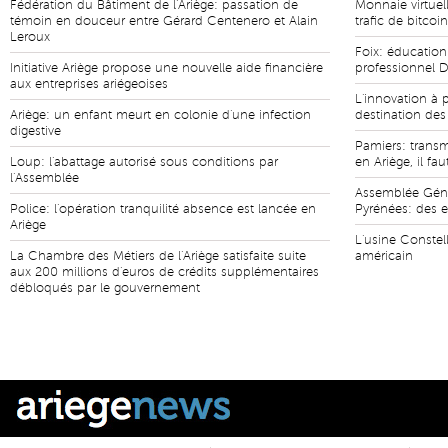
Fédération du Bâtiment de l'Ariège: passation de
Monnaie virtue
témoin en douceur entre Gérard Centenero et Alain
trafic de bitcoin
Leroux
Foix: éducation
Initiative Ariège propose une nouvelle aide financière
professionnel 
aux entreprises ariégeoises
L'innovation à p
Ariège: un enfant meurt en colonie d'une infection
destination des
digestive
Pamiers: transmi
Loup: l'abattage autorisé sous conditions par
en Ariège, il fau
l'Assemblée
Assemblée Géné
Police: l'opération tranquilité absence est lancée en
Pyrénées: des 
Ariège
L'usine Constel
La Chambre des Métiers de l'Ariège satisfaite suite
américain
aux 200 millions d'euros de crédits supplémentaires
débloqués par le gouvernement