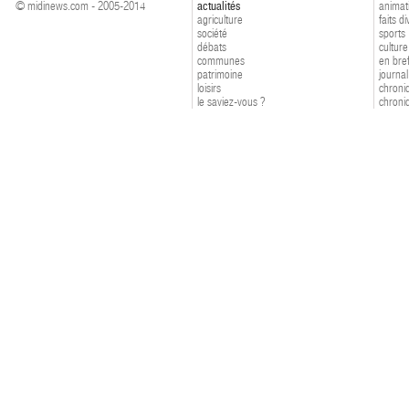
© midinews.com - 2005-2014
actualités
animat
agriculture
faits d
société
sports
débats
culture
communes
en bre
patrimoine
journal
loisirs
chroniq
le saviez-vous ?
chroniq