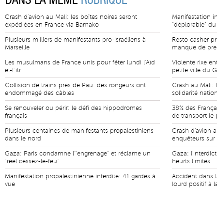
DANS LA MÊME
RUBRIQUE
Crash d'avion au Mali: les boîtes noires seront
Manifestation in
expédiées en France via Bamako
"déplorable" d
Plusieurs milliers de manifestants pro-israéliens à
Resto casher pri
Marseille
manque de preu
Les musulmans de France unis pour fêter lundi l'Aïd
Violente rixe e
el-Fitr
petite ville du 
Collision de trains près de Pau: des rongeurs ont
Crash au Mali: 
endommagé des câbles
solidarité natio
Se renouveler ou périr: le défi des hippodromes
38% des Françai
français
de transport le 
Plusieurs centaines de manifestants propalestiniens
Crash d'avion au
dans le nord
enquêteurs sur
Gaza: Paris condamne l'"engrenage" et réclame un
Gaza: l'interdic
"réel cessez-le-feu"
heurts limités
Manifestation propalestinienne interdite: 41 gardes à
Accident dans 
vue
lourd positif à 