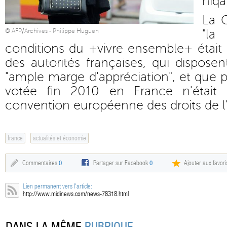
niqa
La 
"la
© AFP/Archives - Philippe Huguen
conditions du +vivre ensemble+ était u
des autorités françaises, qui dispose
"ample marge d'appréciation", et que p
votée fin 2010 en France n'était 
convention européenne des droits de
france
actualités et économie
Commentaires
0
Partager sur Facebook
0
Ajouter aux favori
Lien permanent vers l'article:
http://www.midinews.com/news-78318.html