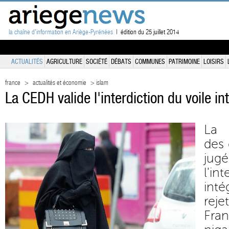
la chaîne d'information en Ariège-Pyrénées
| édition du 25 juillet 2014
ACTUALITÉS
AGRICULTURE
SOCIÉTÉ
DÉBATS
COMMUNES
PATRIMOINE
LOISIRS
france
>
actualités et économie
> islam
La CEDH valide l'interdiction du voile i
La 
des 
jug
l'in
int
reje
Fra