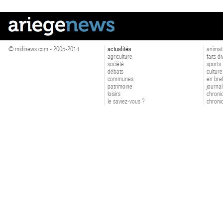
© midinews.com - 2005-2014
actualités
animat
agriculture
faits d
société
sports
débats
culture
communes
en bre
patrimoine
journal
loisirs
chroniq
le saviez-vous ?
chroniq