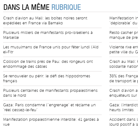
DANS LA MÊME
RUBRIQUE
Crash d'avion au Mali: les boîtes noires seront
Manifestation in
expédiées en France via Bamako
"déplorable" d
Plusieurs milliers de manifestants pro-israéliens à
Resto casher pri
Marseille
manque de preu
Les musulmans de France unis pour fêter lundi l'Aïd
Violente rixe e
el-Fitr
petite ville du 
Collision de trains près de Pau: des rongeurs ont
Crash au Mali: 
endommagé des câbles
solidarité natio
Se renouveler ou périr: le défi des hippodromes
38% des Françai
français
de transport le 
Plusieurs centaines de manifestants propalestiniens
Crash d'avion au
dans le nord
enquêteurs sur
Gaza: Paris condamne l'"engrenage" et réclame un
Gaza: l'interdic
"réel cessez-le-feu"
heurts limités
Manifestation propalestinienne interdite: 41 gardes à
Accident dans 
vue
lourd positif à 