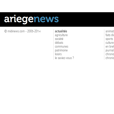
© midinews.com - 2005-2014
actualités
animat
agriculture
faits d
société
sports
débats
culture
communes
en bre
patrimoine
journal
loisirs
chroniq
le saviez-vous ?
chroniq