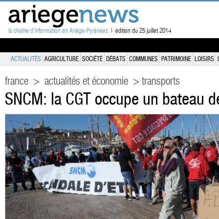
la chaîne d'information en Ariège-Pyrénées
| édition du 25 juillet 2014
ACTUALITÉS
AGRICULTURE
SOCIÉTÉ
DÉBATS
COMMUNES
PATRIMOINE
LOISIRS
france
>
actualités et économie
> transports
SNCM: la CGT occupe un bateau de