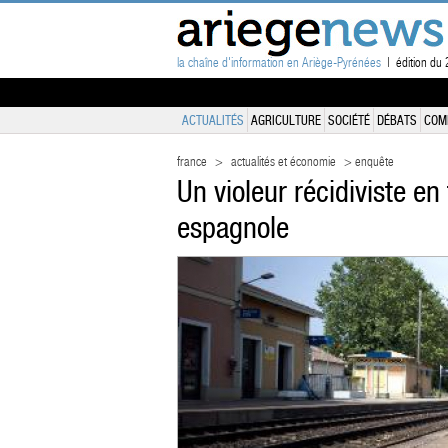
la chaîne d'information en Ariège-Pyrénées
| édition du 2
ACTUALITÉS
AGRICULTURE
SOCIÉTÉ
DÉBATS
COM
france
>
actualités et économie
> enquête
Un violeur récidiviste en 
espagnole