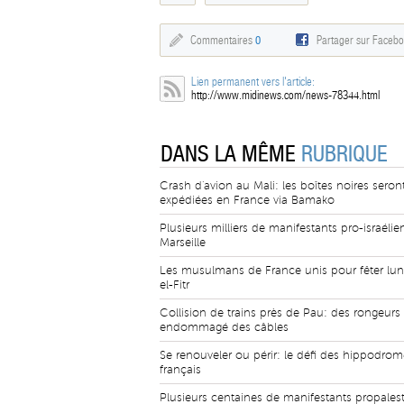
Commentaires
0
Partager sur Faceb
Lien permanent vers l'article:
http://www.midinews.com/news-78344.html
DANS LA MÊME
RUBRIQUE
Crash d'avion au Mali: les boîtes noires seron
expédiées en France via Bamako
Plusieurs milliers de manifestants pro-israélie
Marseille
Les musulmans de France unis pour fêter lund
el-Fitr
Collision de trains près de Pau: des rongeurs
endommagé des câbles
Se renouveler ou périr: le défi des hippodrom
français
Plusieurs centaines de manifestants propalest