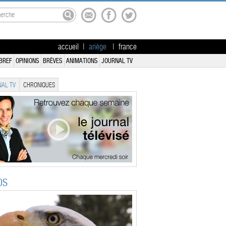
accueil
|
ariège
|
france
BREF
OPINIONS
BRÈVES
ANIMATIONS
JOURNAL TV
AL TV
CHRONIQUES
OS