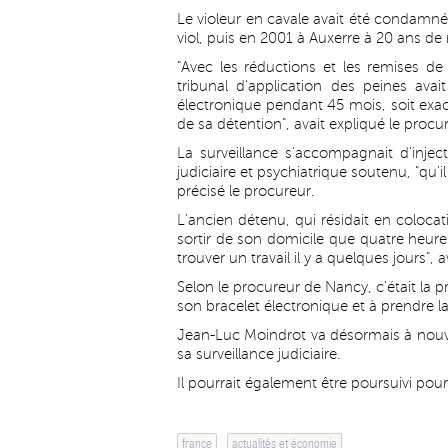
Le violeur en cavale avait été condam
viol, puis en 2001 à Auxerre à 20 ans de 
"Avec les réductions et les remises de 
tribunal d'application des peines avait
électronique pendant 45 mois, soit exac
de sa détention", avait expliqué le procu
La surveillance s'accompagnait d'inject
judiciaire et psychiatrique soutenu, "qu'
précisé le procureur.
L'ancien détenu, qui résidait en coloc
sortir de son domicile que quatre heures 
trouver un travail il y a quelques jours",
Selon le procureur de Nancy, c'était la 
son bracelet électronique et à prendre la
Jean-Luc Moindrot va désormais à nouv
sa surveillance judiciaire.
Il pourrait également être poursuivi pour
france
actualités et économie