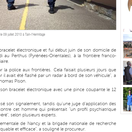
 le 09 juillet 2010 à Tain-l'Hermitage
 bracelet électronique et fui début juin de son domicile de
i au Perthus (Pyrénées-Orientales), à la frontière franco-
aire.
 la police aux frontières. Cela faisait plusieurs jours que
r il avait été flashé par un radar à bord de son véhicule", a
Thomas Pison.
 son bracelet électronique avec une pince coupante le 12
usé son signalement, tandis qu'une juge d'application des
contre cet homme qui présentait "un profil psychiatrique
éré", selon plusieurs experts.
tementale de Nancy et la brigade nationale de recherche
rquable et efficace", a souligné le procureur.