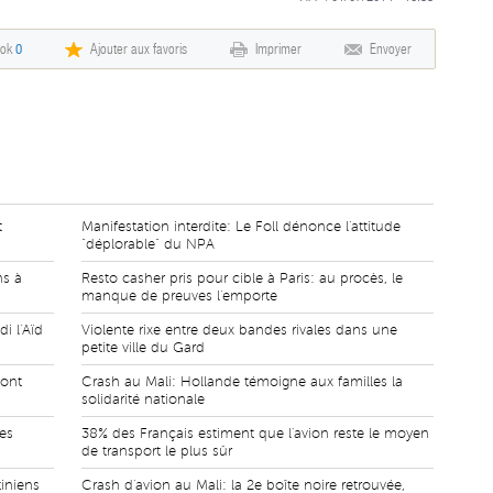
ook
0
Ajouter aux favoris
Imprimer
Envoyer
t
Manifestation interdite: Le Foll dénonce l'attitude
"déplorable" du NPA
ns à
Resto casher pris pour cible à Paris: au procès, le
manque de preuves l'emporte
i l'Aïd
Violente rixe entre deux bandes rivales dans une
petite ville du Gard
 ont
Crash au Mali: Hollande témoigne aux familles la
solidarité nationale
es
38% des Français estiment que l'avion reste le moyen
de transport le plus sûr
iniens
Crash d'avion au Mali: la 2e boîte noire retrouvée,