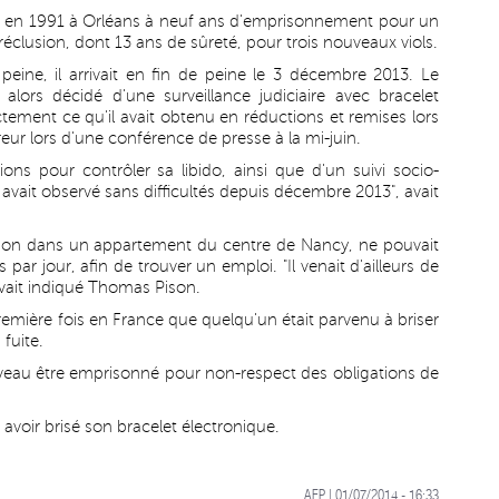
né en 1991 à Orléans à neuf ans d'emprisonnement pour un
réclusion, dont 13 ans de sûreté, pour trois nouveaux viols.
peine, il arrivait en fin de peine le 3 décembre 2013. Le
 alors décidé d'une surveillance judiciaire avec bracelet
tement ce qu'il avait obtenu en réductions et remises lors
reur lors d'une conférence de presse à la mi-juin.
ions pour contrôler sa libido, ainsi que d'un suivi socio-
il avait observé sans difficultés depuis décembre 2013", avait
ation dans un appartement du centre de Nancy, ne pouvait
par jour, afin de trouver un emploi. "Il venait d'ailleurs de
 avait indiqué Thomas Pison.
première fois en France que quelqu'un était parvenu à briser
 fuite.
eau être emprisonné pour non-respect des obligations de
 avoir brisé son bracelet électronique.
AFP | 01/07/2014 - 16:33