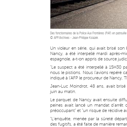
Des fonctionnaires de la Police Aux Frontières (PAF) en patrouille
© AFP/Archives - Jean-Philippe Ksiazek
Un violeur en série, qui avait brisé son
Nancy, a été interpellé mardi après-mid
espagnole, a-t-on appris de source judici
"Le suspect a été interpellé à 15H30 par
nous le pistions. Nous l'avions repéré ca
indiqué à l'AFP le procureur de Nancy, 
Jean-Luc Moindrot, 48 ans, avait brisé
juin au matin.
Le parquet de Nancy avait ensuite diff
peines avait lancé un mandat d'arrêt 
préoccupant" et "un risque de récidive av
"L'enquête, menée par la sûreté dépar
des fugitifs, a été faite de manière rema