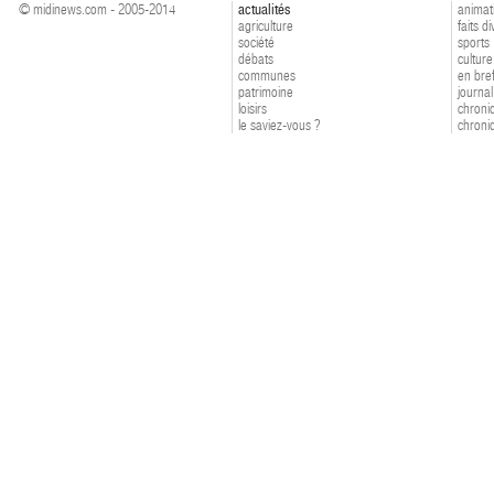
© midinews.com - 2005-2014
actualités
animat
agriculture
faits d
société
sports
débats
culture
communes
en bre
patrimoine
journal
loisirs
chroniq
le saviez-vous ?
chroniq