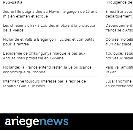
PSG-Bastia
l'indulgence de
Jeune fille poignardée au Havre : le garçon de 15 ans
Ernest Bonacos
mis en examen et écroué
débarquement 
Les chrétiens d'Irak à Lourdes implorent la protection
Débarquement e
de la Vierge
française d'Afri
Hollande et Valls à Brégançon "lucides et combatifs"
Cordée mortelle
pour la rentrée
d'un dévissage p
L'épidémie de chikungunya marque le pas aux
Toulouse: assas
Antilles mais progresse en Guyane
nouveaux régl
Hollande: la France entend rester "la 5e puissance
Paris va "ampli
économique du monde"
irakien
Intermarché toujours intéressé par la reprise de
Julia: l'homme 
l'abattoir Gad à Josselin
en correctionne