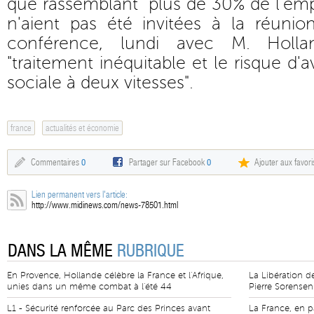
que rassemblant "plus de 30% de l'empl
n'aient pas été invitées à la réunio
conférence, lundi avec M. Holl
"traitement inéquitable et le risque d
sociale à deux vitesses".
france
actualités et économie
Commentaires
0
Partager sur Facebook
0
Ajouter aux favori
Lien permanent vers l'article:
http://www.midinews.com/news-78501.html
DANS LA MÊME
RUBRIQUE
En Provence, Hollande célèbre la France et l'Afrique,
La Libération d
unies dans un même combat à l'été 44
Pierre Sorensen
L1 - Sécurité renforcée au Parc des Princes avant
La France, en 