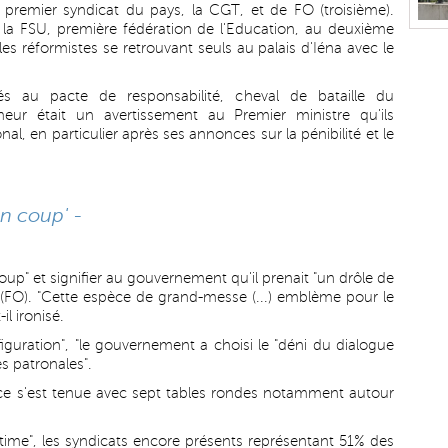
 premier syndicat du pays, la CGT, et de FO (troisième).
e la FSU, première fédération de l'Education, au deuxième
les réformistes se retrouvant seuls au palais d'Iéna avec le
és au pacte de responsabilité, cheval de bataille du
r était un avertissement au Premier ministre qu'ils
l, en particulier après ses annonces sur la pénibilité et le
n coup' -
p" et signifier au gouvernement qu'il prenait "un drôle de
 (FO). "Cette espèce de grand-messe (...) emblème pour le
il ironisé.
figuration", "le gouvernement a choisi le "déni du dialogue
s patronales".
nce s'est tenue avec sept tables rondes notamment autour
égitime", les syndicats encore présents représentant 51% des