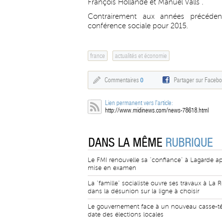
François Hollande et Manuel Valls".
Contrairement aux années précéden
conférence sociale pour 2015.
france
actualités et économie
Commentaires
0
Partager sur Faceb
Lien permanent vers l'article:
http://www.midinews.com/news-78618.html
DANS LA MÊME
RUBRIQUE
Le FMI renouvelle sa "confiance" à Lagarde ap
mise en examen
La "famille" socialiste ouvre ses travaux à La 
dans la désunion sur la ligne à choisir
Le gouvernement face à un nouveau casse-têt
date des élections locales