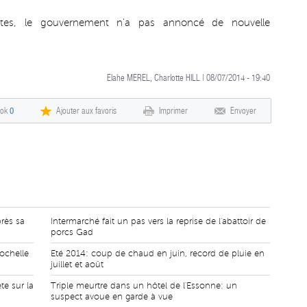
tes, le gouvernement n'a pas annoncé de nouvelle
Elahe MEREL, Charlotte HILL | 08/07/2014 - 19:40
ook
0
Ajouter aux favoris
Imprimer
Envoyer
rès sa
Intermarché fait un pas vers la reprise de l'abattoir de
porcs Gad
Rochelle
Eté 2014: coup de chaud en juin, record de pluie en
juillet et août
e sur la
Triple meurtre dans un hôtel de l'Essonne: un
suspect avoue en garde à vue