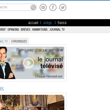
accueil
|
ariège
|
france
BREF
OPINIONS
BRÈVES
ANIMATIONS
JOURNAL TV
AL TV
CHRONIQUES
OS