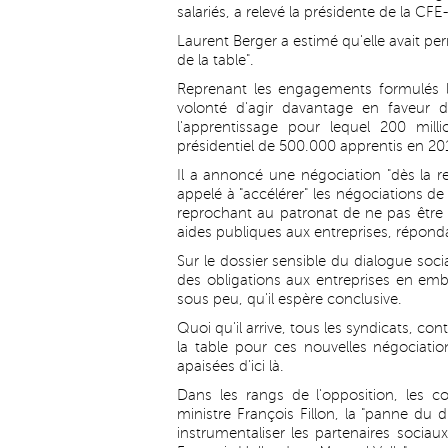
salariés, a relevé la présidente de la C
Laurent Berger a estimé qu'elle avait per
de la table".
Reprenant les engagements formulés la 
volonté d'agir davantage en faveur 
l'apprentissage pour lequel 200 milli
présidentiel de 500.000 apprentis en 201
Il a annoncé une négociation "dès la r
appelé à "accélérer" les négociations de
reprochant au patronat de ne pas être "
aides publiques aux entreprises, répon
Sur le dossier sensible du dialogue soci
des obligations aux entreprises en embu
sous peu, qu'il espère conclusive.
Quoi qu'il arrive, tous les syndicats, cont
la table pour ces nouvelles négociation
apaisées d'ici là.
Dans les rangs de l'opposition, les 
ministre François Fillon, la "panne du d
instrumentaliser les partenaires socia