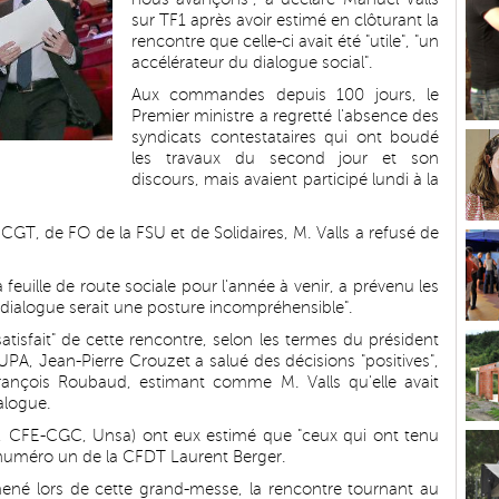
sur TF1 après avoir estimé en clôturant la
rencontre que celle-ci avait été "utile", "un
accélérateur du dialogue social".
Aux commandes depuis 100 jours, le
Premier ministre a regretté l'absence des
syndicats contestataires qui ont boudé
les travaux du second jour et son
discours, mais avaient participé lundi à la
 CGT, de FO de la FSU et de Solidaires, M. Valls a refusé de
 feuille de route sociale pour l'année à venir, a prévenu les
 dialogue serait une posture incompréhensible".
satisfait" de cette rencontre, selon les termes du président
UPA, Jean-Pierre Crouzet a salué des décisions "positives",
çois Roubaud, estimant comme M. Valls qu'elle avait
alogue.
, CFE-CGC, Unsa) ont eux estimé que "ceux qui ont tenu
 numéro un de la CFDT Laurent Berger.
mené lors de cette grand-messe, la rencontre tournant au