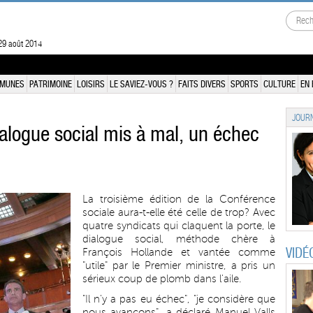
29 août 2014
MUNES
PATRIMOINE
LOISIRS
LE SAVIEZ-VOUS ?
FAITS DIVERS
SPORTS
CULTURE
EN 
JOURN
ialogue social mis à mal, un échec
La troisième édition de la Conférence
sociale aura-t-elle été celle de trop? Avec
quatre syndicats qui claquent la porte, le
dialogue social, méthode chère à
VIDÉ
François Hollande et vantée comme
"utile" par le Premier ministre, a pris un
sérieux coup de plomb dans l'aile.
"Il n'y a pas eu échec", "je considère que
nous avançons", a déclaré Manuel Valls