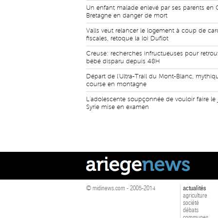
Un enfant malade enlevé par ses parents en 
Bretagne en danger de mort
Valls veut relancer le logement à coup de car
fiscales, retoque la loi Duflot
Creuse: recherches infructueuses pour retrou
bébé disparu depuis 48H
Départ de l'Ultra-Trail du Mont-Blanc, mythiq
course en montagne
L'adolescente soupçonnée de vouloir faire le 
Syrie mise en examen
© midinews.com - 2005-2014
actualités
agriculture
société
débats
communes