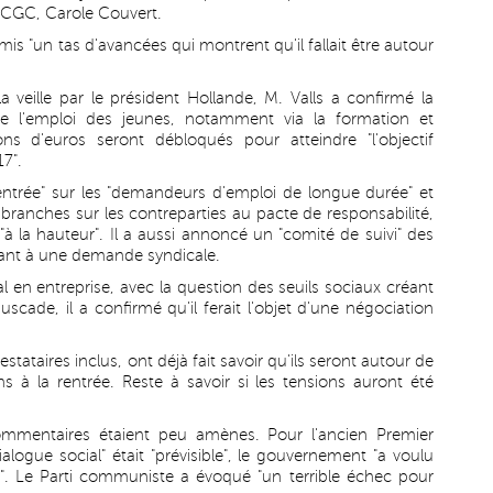
FE-CGC, Carole Couvert.
mis "un tas d'avancées qui montrent qu'il fallait être autour
veille par le président Hollande, M. Valls a confirmé la
de l'emploi des jeunes, notamment via la formation et
ons d'euros seront débloqués pour atteindre "l'objectif
7".
entrée" sur les "demandeurs d'emploi de longue durée" et
 branches sur les contreparties au pacte de responsabilité,
à la hauteur". Il a aussi annoncé un "comité de suivi" des
dant à une demande syndicale.
al en entreprise, avec la question des seuils sociaux créant
scade, il a confirmé qu'il ferait l'objet d'une négociation
estataires inclus, ont déjà fait savoir qu'ils seront autour de
s à la rentrée. Reste à savoir si les tensions auront été
commentaires étaient peu amènes. Pour l'ancien Premier
ialogue social" était "prévisible", le gouvernement "a voulu
ux". Le Parti communiste a évoqué "un terrible échec pour