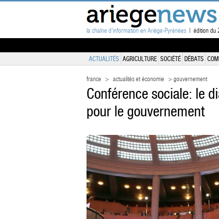
la chaîne d'information en Ariège-Pyrénées
| édition du 
ACTUALITÉS
AGRICULTURE
SOCIÉTÉ
DÉBATS
COM
france
>
actualités et économie
> gouvernement
Conférence sociale: le d
pour le gouvernement