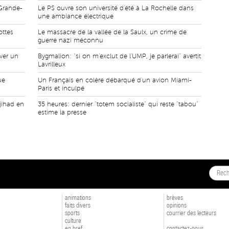
Grande-
Le PS ouvre son université d'été à La Rochelle dans
une ambiance électrique
ottes
Le massacre de la vallée de la Saulx, un crime de
guerre nazi méconnu
ver un
Bygmalion: "si on m'exclut de l'UMP, je parlerai" avertit
Lavrilleux
ue
Un Français en colère débarqué d'un avion Miami-
Paris et inculpé
jihad en
35 heures: dernier "totem socialiste" qui reste "tabou"
estime la presse
animations
brèves
faits divers
opinions
sports
courrier des lecteurs
culture
en bref
contactez-nous