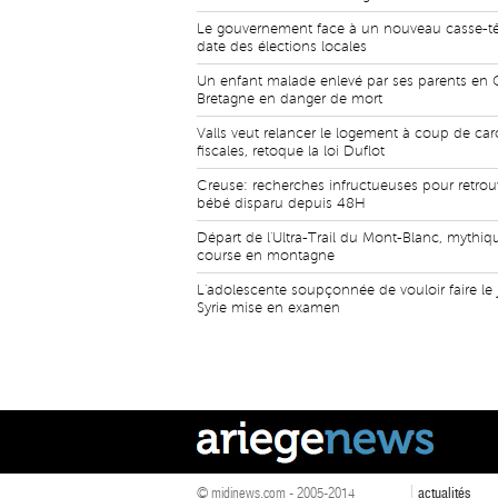
Le gouvernement face à un nouveau casse-têt
date des élections locales
Un enfant malade enlevé par ses parents en 
Bretagne en danger de mort
Valls veut relancer le logement à coup de car
fiscales, retoque la loi Duflot
Creuse: recherches infructueuses pour retrou
bébé disparu depuis 48H
Départ de l'Ultra-Trail du Mont-Blanc, mythiq
course en montagne
L'adolescente soupçonnée de vouloir faire le 
Syrie mise en examen
© midinews.com - 2005-2014
actualités