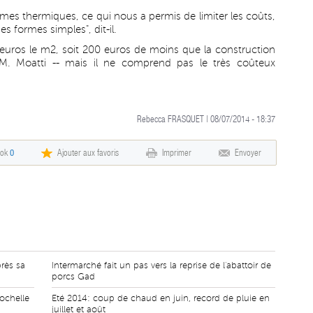
es thermiques, ce qui nous a permis de limiter les coûts,
s formes simples", dit-il.
 euros le m2, soit 200 euros de moins que la construction
 M. Moatti -- mais il ne comprend pas le très coûteux
Rebecca FRASQUET | 08/07/2014 - 18:37
ook
0
Ajouter aux favoris
Imprimer
Envoyer
rès sa
Intermarché fait un pas vers la reprise de l'abattoir de
porcs Gad
Rochelle
Eté 2014: coup de chaud en juin, record de pluie en
juillet et août