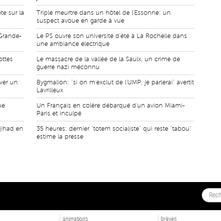
e sur la
Triple meurtre dans un hôtel de l'Essonne: un
suspect avoue en garde à vue
Grande-
Le PS ouvre son université d'été à La Rochelle dans
une ambiance électrique
ottes
Le massacre de la vallée de la Saulx, un crime de
guerre nazi méconnu
ver un
Bygmalion: "si on m'exclut de l'UMP, je parlerai" avertit
Lavrilleux
ue
Un Français en colère débarqué d'un avion Miami-
Paris et inculpé
jihad en
35 heures: dernier "totem socialiste" qui reste "tabou"
estime la presse
animations
brèves