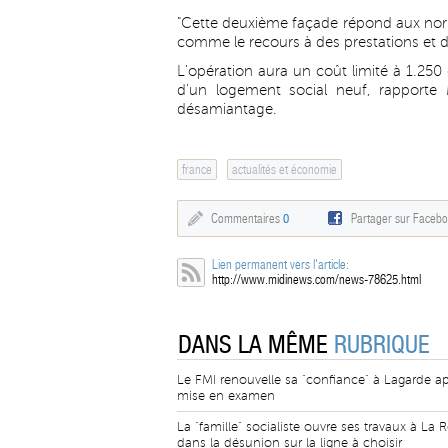
"Cette deuxième façade répond aux norm
comme le recours à des prestations et de
L'opération aura un coût limité à 1.250
d'un logement social neuf, rapporte
désamiantage.
france
actualités et économie
Commentaires
0
Partager sur Faceb
Lien permanent vers l'article:
http://www.midinews.com/news-78625.html
DANS LA MÊME
RUBRIQUE
Le FMI renouvelle sa "confiance" à Lagarde ap
mise en examen
La "famille" socialiste ouvre ses travaux à La 
dans la désunion sur la ligne à choisir