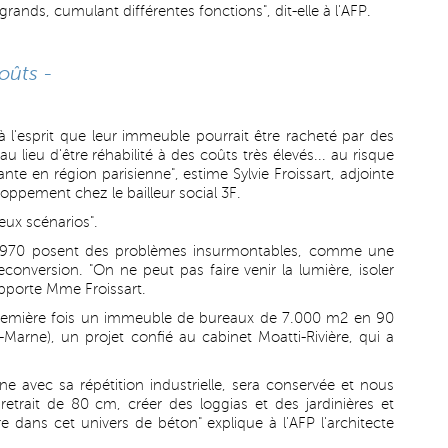
rands, cumulant différentes fonctions", dit-elle à l'AFP.
oûts -
à l'esprit que leur immeuble pourrait être racheté par des
au lieu d'être réhabilité à des coûts très élevés... au risque
dante en région parisienne", estime Sylvie Froissart, adjointe
loppement chez le bailleur social 3F.
deux scénarios".
1970 posent des problèmes insurmontables, comme une
onversion. "On ne peut pas faire venir la lumière, isoler
apporte Mme Froissart.
première fois un immeuble de bureaux de 7.000 m2 en 90
Marne), un projet confié au cabinet Moatti-Rivière, qui a
e avec sa répétition industrielle, sera conservée et nous
etrait de 80 cm, créer des loggias et des jardinières et
dans cet univers de béton" explique à l'AFP l'architecte