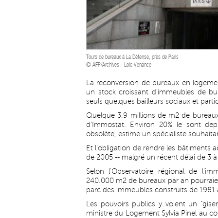
Tours de bureaux à La Défense, près de Paris
© AFP/Archives - Loic Venance
La reconversion de bureaux en logemen
un stock croissant d'immeubles de bur
seuls quelques bailleurs sociaux et partic
Quelque 3,9 millions de m2 de bureaux 
d'Immostat. Environ 20% le sont dep
obsolète, estime un spécialiste souhait
Et l'obligation de rendre les bâtiments 
de 2005 -- malgré un récent délai de 3 à 
Selon l'Observatoire régional de l'im
240.000 m2 de bureaux par an pourraient
parc des immeubles construits de 1981 
Les pouvoirs publics y voient un "gisem
ministre du Logement Sylvia Pinel au co