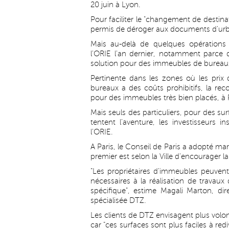
20 juin à Lyon.
Pour faciliter le "changement de destin
permis de déroger aux documents d'ur
Mais au-delà de quelques opérations 
l'ORIE l'an dernier, notamment parce q
solution pour des immeubles de bureau
Pertinente dans les zones où les prix
bureaux a des coûts prohibitifs, la re
pour des immeubles très bien placés, à 
Mais seuls des particuliers, pour des su
tentent l'aventure, les investisseurs in
l'ORIE.
A Paris, le Conseil de Paris a adopté mar
premier est selon la Ville d'encourager
"Les propriétaires d'immeubles peuvent
nécessaires à la réalisation de travaux 
spécifique", estime Magali Marton, dir
spécialisée DTZ.
Les clients de DTZ envisagent plus volon
car "ces surfaces sont plus faciles à re