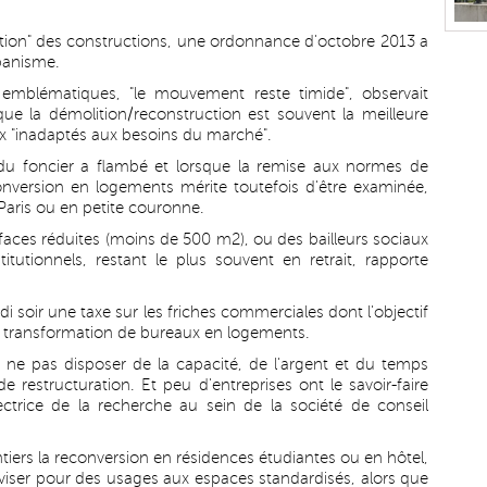
ation" des constructions, une ordonnance d'octobre 2013 a
banisme.
emblématiques, "le mouvement reste timide", observait
ue la démolition/reconstruction est souvent la meilleure
x "inadaptés aux besoins du marché".
 du foncier a flambé et lorsque la remise aux normes de
conversion en logements mérite toutefois d'être examinée,
Paris ou en petite couronne.
rfaces réduites (moins de 500 m2), ou des bailleurs sociaux
stitutionnels, restant le plus souvent en retrait, rapporte
di soir une taxe sur les friches commerciales dont l'objectif
 la transformation de bureaux en logements.
 ne pas disposer de la capacité, de l'argent et du temps
de restructuration. Et peu d'entreprises ont le savoir-faire
ectrice de la recherche au sein de la société de conseil
tiers la reconversion en résidences étudiantes ou en hôtel,
diviser pour des usages aux espaces standardisés, alors que