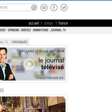
accueil
|
ariège
|
france
BREF
OPINIONS
BRÈVES
ANIMATIONS
JOURNAL TV
AL TV
CHRONIQUES
OS