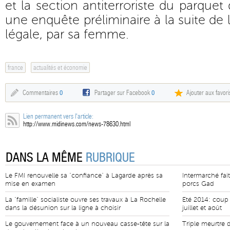
et la section antiterroriste du parquet 
une enquête préliminaire à la suite de l
légale, par sa femme.
france
actualités et économie
Commentaires
0
Partager sur Facebook
0
Ajouter aux favori
Lien permanent vers l'article:
http://www.midinews.com/news-78630.html
DANS LA MÊME
RUBRIQUE
Le FMI renouvelle sa "confiance" à Lagarde après sa
Intermarché fait
mise en examen
porcs Gad
La "famille" socialiste ouvre ses travaux à La Rochelle
Eté 2014: coup 
dans la désunion sur la ligne à choisir
juillet et août
Le gouvernement face à un nouveau casse-tête sur la
Triple meurtre 