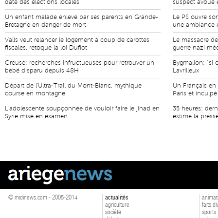
date des élections locales
suspect avoue 
Un enfant malade enlevé par ses parents en Grande-
Le PS ouvre son
Bretagne en danger de mort
une ambiance é
Valls veut relancer le logement à coup de carottes
Le massacre de 
fiscales, retoque la loi Duflot
guerre nazi m
Creuse: recherches infructueuses pour retrouver un
Bygmalion: "si o
bébé disparu depuis 48H
Lavrilleux
Départ de l'Ultra-Trail du Mont-Blanc, mythique
Un Français en
course en montagne
Paris et inculpé
L'adolescente soupçonnée de vouloir faire le jihad en
35 heures: derni
Syrie mise en examen
estime la press
© midinews.com - 2005-2014
actualités
animat
agriculture
faits d
société
sports