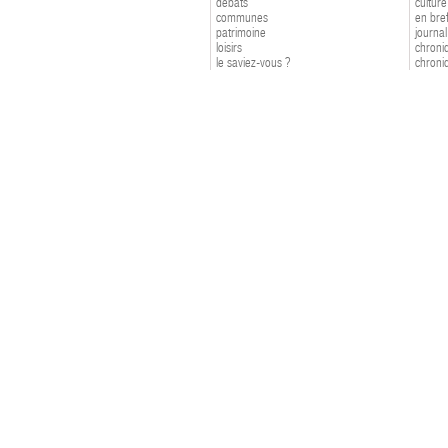
débats
culture
communes
en bre
patrimoine
journal
loisirs
chroniq
le saviez-vous ?
chroniq