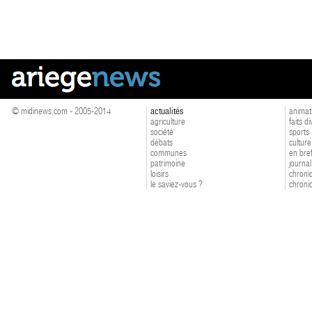
© midinews.com - 2005-2014
actualités
animat
agriculture
faits d
société
sports
débats
culture
communes
en bre
patrimoine
journal
loisirs
chroniq
le saviez-vous ?
chroniq