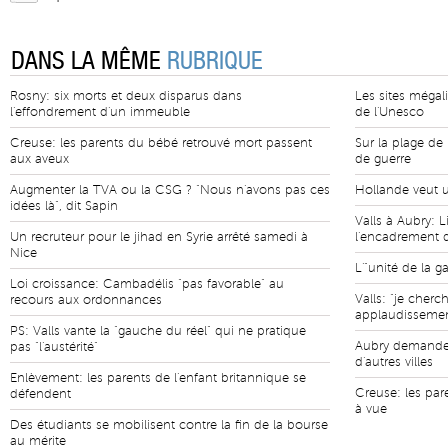
DANS LA MÊME
RUBRIQUE
Rosny: six morts et deux disparus dans
Les sites méga
l'effondrement d'un immeuble
de l'Unesco
Creuse: les parents du bébé retrouvé mort passent
Sur la plage de
aux aveux
de guerre
Augmenter la TVA ou la CSG ? "Nous n'avons pas ces
Hollande veut u
idées là", dit Sapin
Valls à Aubry: L
Un recruteur pour le jihad en Syrie arrêté samedi à
l'encadrement d
Nice
L'"unité de la g
Loi croissance: Cambadélis "pas favorable" au
Valls: "je cherc
recours aux ordonnances
applaudisseme
PS: Valls vante la "gauche du réel" qui ne pratique
Aubry demande l
pas "l'austérité"
d'autres villes
Enlèvement: les parents de l'enfant britannique se
Creuse: les par
défendent
à vue
Des étudiants se mobilisent contre la fin de la bourse
au mérite