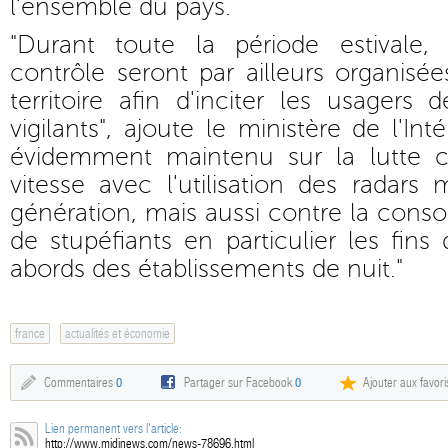
l'ensemble du pays.
"Durant toute la période estivale,
contrôle seront par ailleurs organisé
territoire afin d'inciter les usagers 
vigilants", ajoute le ministère de l'Int
évidemment maintenu sur la lutte c
vitesse avec l'utilisation des radars
génération, mais aussi contre la cons
de stupéfiants en particulier les fin
abords des établissements de nuit."
france
actualités et économie
Commentaires
0
Partager sur Facebook
0
Ajouter aux favori
Lien permanent vers l'article:
http://www.midinews.com/news-78696.html