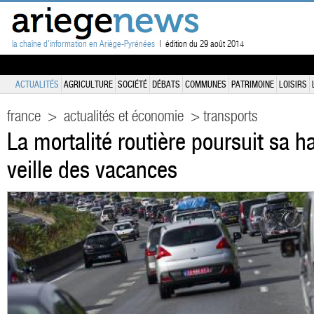
la chaîne d'information en Ariège-Pyrénées
| édition du 29 août 2014
ACTUALITÉS
AGRICULTURE
SOCIÉTÉ
DÉBATS
COMMUNES
PATRIMOINE
LOISIRS
france
>
actualités et économie
> transports
La mortalité routière poursuit sa ha
veille des vacances