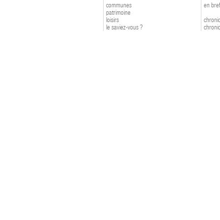
communes
en bre
patrimoine
loisirs
chroniq
le saviez-vous ?
chroniq