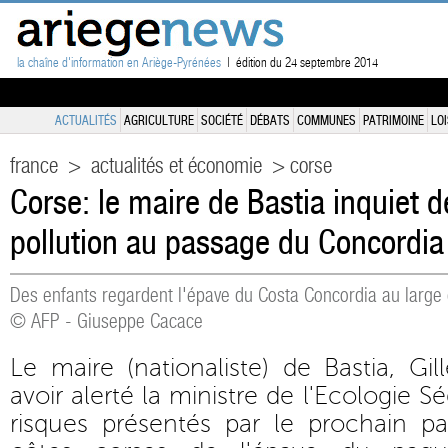
la chaîne d'information en Ariège-Pyrénées
| édition du 24 septembre 2014
ACTUALITÉS
AGRICULTURE
SOCIÉTÉ
DÉBATS
COMMUNES
PATRIMOINE
LOI
france
>
actualités et économie
> corse
Corse: le maire de Bastia inquiet 
pollution au passage du Concordia
Des enfants regardent l'épave du Costa Concordia au large de
© AFP - Giuseppe Cacace
Le maire (nationaliste) de Bastia, Gil
avoir alerté la ministre de l'Ecologie S
risques présentés par le prochain p