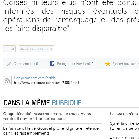
Corses ni leurs élus n'ont été cons
informés des risques éventuels 
opérations de remorquage et des préc
les faire disparaître".
france
actualités et économie
Commentaires
0
Partager sur Facebook
0
Ajouter aux favori
Lien permanent vers l'article:
http://www.midinews.com/news-78862.html
DANS LA MÊME
RUBRIQUE
Otage décapité: rassemblement de musulmans
La justice réex
vendredi contre "l'horreur barbare"
Syrie: la cimen
La famille d'Hervé Gourdel prône "dignité et retenue"
l'EI, en partie b
dans les rassemblements
4e Fête de la G