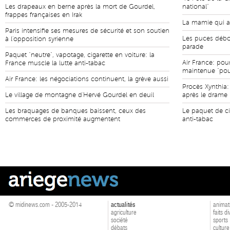
Les drapeaux en berne après la mort de Gourdel,
national"
frappes françaises en Irak
La mamie qui ai
Paris intensifie ses mesures de sécurité et son soutien
Les puces débor
à l'opposition syrienne
parade
Paquet "neutre", vapotage, cigarette en voiture: la
Air France: pou
France muscle la lutte anti-tabac
maintenue "po
Air France: les négociations continuent, la grève aussi
Procès Xynthia:
Le village de montagne d'Hervé Gourdel en deuil
après le drame
Les braquages de banques baissent, ceux des
Le paquet de ci
commerces de proximité augmentent
anti-tabac
© midinews.com - 2005-2014
actualités
animat
agriculture
faits d
société
sports
débats
culture