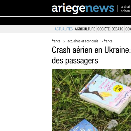
la chaî
éditio
ACTUALITÉS
AGRICULTURE
SOCIÉTÉ
DÉBATS
CO
france
>
actualités et économie
> france
Crash aérien en Ukraine:
des passagers