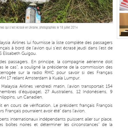
ines qui s'est écrasé en Ukraine, photographiés le 18 juillet 2014
sia Airlines lui fournisse la liste complète des passagers
nçais à bord de l'avion qui s'est écrasé jeudi dans l'est de
PS Elisabeth Guigou.
des passagers. En principe, la compagnie aérienne doit
 pas le cas", a souligné la présidente de la commission des
nterrogée sur la radio RMC pour savoir si des Français
l MH 17 reliant Amsterdam à Kuala Lumpur.
alaysia Airlines vendredi matin, l'avion transportait 154
membres d'équipage), 27 Australiens, 12 Indonésiens, 9
hilippins, un Canadien.
it en cours de vérification. Le président français François
rs Français pourraient avoir été" dans l'avion.
rts internationaux indépendants puissent aller sur place,
es boîtes noires et déterminer les circonstances" de la