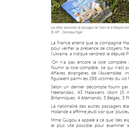
Les effets personnels de passagers de l'avion de la Malaysia Airl
© AFP - Dominique Faget
La France attend que la compagnie Malay
pour vérifier la présence de citoyens fra
l'Ukraine, a indiqué vendredi la député 
"On n'a pas encore la liste complète 
fournir la liste complète, ce qui n'est
Affaires étrangères de l'Assemblée, i
figuraient parmi les 298 victimes du vo
Selon un dernier décompte fourni par M
Néerlandais, 43 Malaisiens (dont 15 
Britanniques, 4 Allemands, 5 Belges, 3 P
La nationalité des autres passagers éta
Hollande a affirmé jeudi soir que "plusieu
Mme Guigou a appelé à ce que "des expe
le plus vite possible pour examiner l