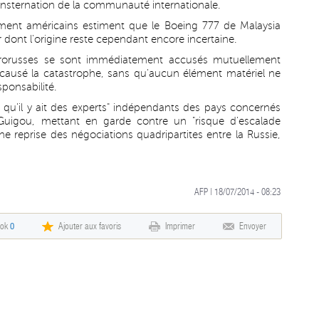
consternation de la communauté internationale.
ment américains estiment que le Boeing 777 de Malaysia
ir dont l'origine reste cependant encore incertaine.
s prorusses se sont immédiatement accusés mutuellement
ir causé la catastrophe, sans qu'aucun élément matériel ne
sponsabilité.
e qu'il y ait des experts" indépendants des pays concernés
Guigou, mettant en garde contre un "risque d'escalade
ne reprise des négociations quadripartites entre la Russie,
AFP | 18/07/2014 - 08:23
ook
0
Ajouter aux favoris
Imprimer
Envoyer